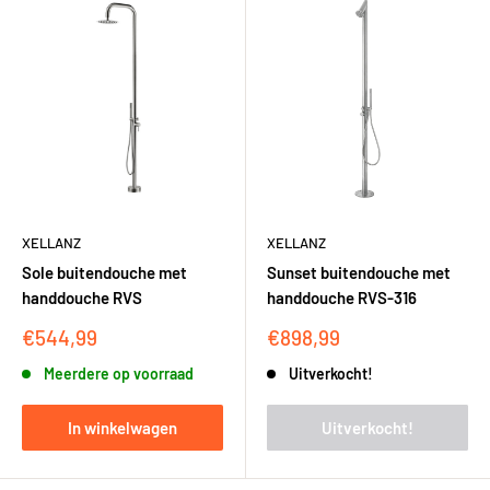
XELLANZ
XELLANZ
Sole buitendouche met
Sunset buitendouche met
handdouche RVS
handdouche RVS-316
Kortingsprijs
Kortingsprijs
€544,99
€898,99
Meerdere op voorraad
Uitverkocht!
In winkelwagen
Uitverkocht!