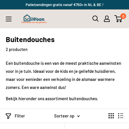
Meteen
Palletzendingen gratis vanaf €750+ in NL & BE !
naar
0
iWoon.nl
de
content
Buitendouches
2 producten
Een buitendouche is een van de meest praktische aanwinsten
voor in je tuin. Ideaal voor de kids en je geliefde huisdieren,
maar voor eenieder een verkoeling in de alsmaar warmere
zomers. Een ware aanwinst dus!
Bekijk hieronder ons assortiment buitendouches.
Filter
Sorteer op