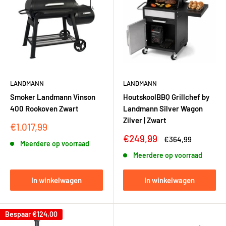
LANDMANN
LANDMANN
Smoker Landmann Vinson
HoutskoolBBQ Grillchef by
400 Rookoven Zwart
Landmann Silver Wagon
Zilver | Zwart
Kortingsprijs
€1.017,99
Kortingsprijs
€249,99
Adviesprijs
€364,99
Meerdere op voorraad
Meerdere op voorraad
In winkelwagen
In winkelwagen
Bespaar
€124,00