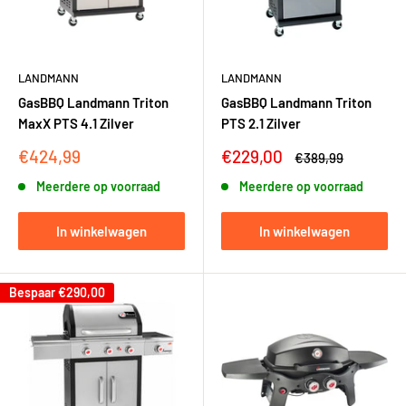
LANDMANN
LANDMANN
GasBBQ Landmann Triton
GasBBQ Landmann Triton
MaxX PTS 4.1 Zilver
PTS 2.1 Zilver
Kortingsprijs
Kortingsprijs
€424,99
€229,00
Adviesprijs
€389,99
Meerdere op voorraad
Meerdere op voorraad
In winkelwagen
In winkelwagen
Bespaar
€290,00