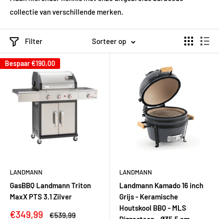
collectie van verschillende merken.
Filter
Sorteer op
Bespaar
€190,00
LANDMANN
LANDMANN
GasBBQ Landmann Triton
Landmann Kamado 16 inch
MaxX PTS 3.1 Zilver
Grijs - Keramische
Houtskool BBQ - MLS
Kortingsprijs
€349,99
Adviesprijs
€539,99