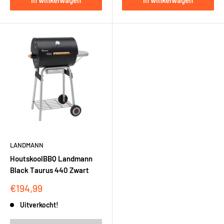
In winkelwagen
In winkelwagen
LANDMANN
HoutskoolBBQ Landmann
Black Taurus 440 Zwart
Kortingsprijs
€194,99
Uitverkocht!