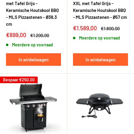
met Tafel Grijs -
XXL met Tafel Grijs -
Keramische Houtskool BBQ
Keramische Houtskool BBQ
- MLS Pizzastenen - Ø38,3
- MLS Pizzastenen - Ø57 cm
cm
Kortingsprijs
€1.589,00
Adviesprijs
€1.800,00
Kortingsprijs
€899,00
Adviesprijs
€1.200,00
Meerdere op voorraad
Meerdere op voorraad
In winkelwagen
In winkelwagen
Bespaar
€250,00