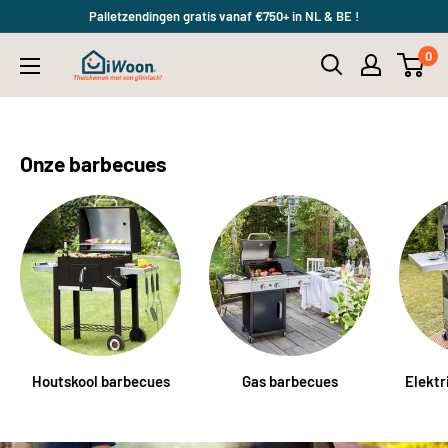
Meteen
Palletzendingen gratis vanaf €750+ in NL & BE !
naar
0
iWoon.nl
de
content
Onze barbecues
Houtskool barbecues
Gas barbecues
Elektr