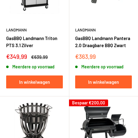
LANDMANN
LANDMANN
GasBBQ Landmann Triton
GasBBQ Landmann Pantera
PTS 3.1 Zilver
2.0 Draagbare BBQ Zwart
Kortingsprijs
Kortingsprijs
€349,99
€363,99
Adviesprijs
€639,99
Meerdere op voorraad
Meerdere op voorraad
In winkelwagen
In winkelwagen
Bespaar
€200,00