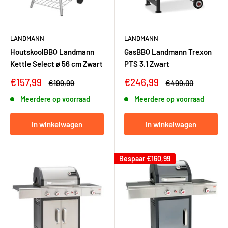
LANDMANN
LANDMANN
HoutskoolBBQ Landmann
GasBBQ Landmann Trexon
Kettle Select ø 56 cm Zwart
PTS 3.1 Zwart
Kortingsprijs
Kortingsprijs
€157,99
€246,99
Adviesprijs
Adviesprijs
€199,99
€499,00
Meerdere op voorraad
Meerdere op voorraad
In winkelwagen
In winkelwagen
Bespaar
€160,99