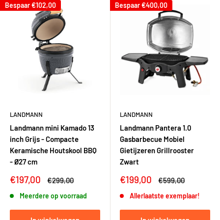
Bespaar
€102,00
Bespaar
€400,00
LANDMANN
LANDMANN
Landmann mini Kamado 13
Landmann Pantera 1.0
inch Grijs - Compacte
Gasbarbecue Mobiel
Keramische Houtskool BBQ
Gietijzeren Grillrooster
- Ø27 cm
Zwart
Kortingsprijs
Kortingsprijs
€197,00
€199,00
Adviesprijs
Adviesprijs
€299,00
€599,00
Meerdere op voorraad
Allerlaatste exemplaar!