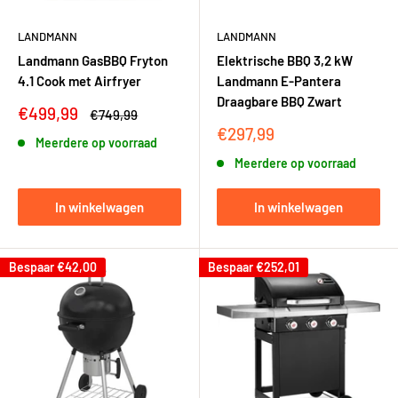
LANDMANN
LANDMANN
Landmann GasBBQ Fryton
Elektrische BBQ 3,2 kW
4.1 Cook met Airfryer
Landmann E-Pantera
Draagbare BBQ Zwart
Kortingsprijs
€499,99
Adviesprijs
€749,99
Kortingsprijs
€297,99
Meerdere op voorraad
Meerdere op voorraad
In winkelwagen
In winkelwagen
Bespaar
€42,00
Bespaar
€252,01