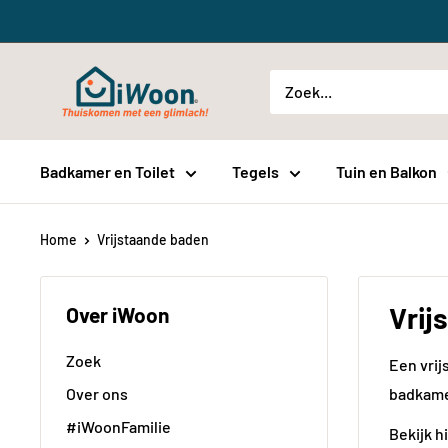
Meteen
naar
de
iWoon.nl
content
Badkamer en Toilet
Tegels
Tuin en Balkon
Home
Vrijstaande baden
Vrij
Over iWoon
Zoek
Een vrij
Over ons
badkame
#iWoonFamilie
Bekijk h