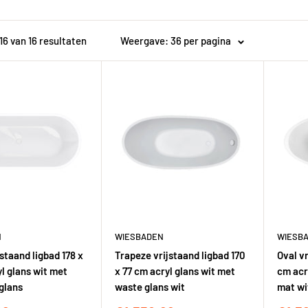
 16 van 16 resultaten
Weergave: 36 per pagina
N
WIESBADEN
WIESB
jstaand ligbad 178 x
Trapeze vrijstaand ligbad 170
Oval vr
l glans wit met
x 77 cm acryl glans wit met
cm acr
glans
waste glans wit
mat wi