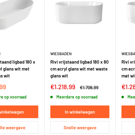
N
WIESBADEN
WIESB
staand ligbad 180 x
Rivi vrijstaand ligbad 180 x 80
Rivi vr
l glans wit met
cm acryl glans wit met waste
cm acr
s wit
glans wit
mat wi
sprijs
Kortingsprijs
Korti
,99
€1.218,99
€1.2
Adviesprijs
€1.706,99
e op voorraad
Meerdere op voorraad
Mee
 winkelwagen
In winkelwagen
lle weergave
Snelle weergave