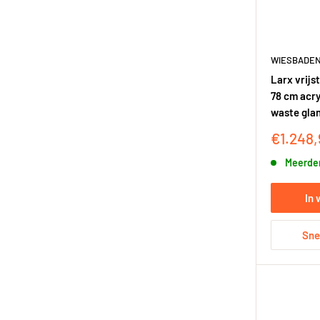
WIESBADE
Larx vrijs
78 cm acry
waste glan
Korting
€1.248,
Meerder
In
Sne