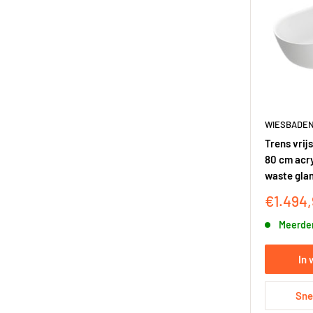
WIESBADE
Trens vrij
80 cm acry
waste glan
Korting
€1.494
Meerder
In
Sne