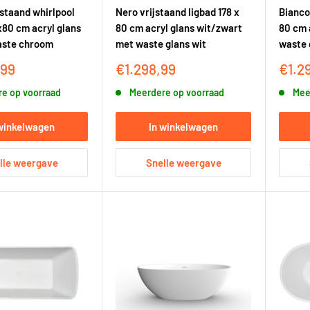
jstaand whirlpool
Nero vrijstaand ligbad 178 x
Bianco 
x80 cm acryl glans
80 cm acryl glans wit/zwart
80 cm 
aste chroom
met waste glans wit
waste 
sprijs
Kortingsprijs
Korti
,99
€1.298,99
€1.2
e op voorraad
Meerdere op voorraad
Mee
 winkelwagen
In winkelwagen
lle weergave
Snelle weergave