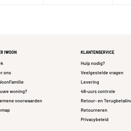
ER IWOON
KLANTENSERVICE
ek
Hulp nodig?
r ons
Veelgestelde vragen
WoonFamilie
Levering
euwe woning?
48-uurs controle
gemene voorwaarden
Retour- en Terugbetalin
temap
Retourneren
Privacybeleid