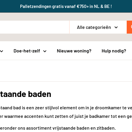
Palletzendingen gratis vanaf €750+ in NL & BE !
Alle categorieën
Doe-het-zelf
Nieuwe woning?
Hulp nodig?
staande baden
staand bad is een zeer stijlvol element om in je droomkamer te 
r waarmee accenten kunt zetten of juist je badkamer tot een g
ieronder ons assortiment vrijstaande baden en zitbaden.