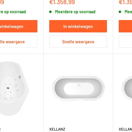
sprijs
Kortingsprijs
Korti
99
€1.358,99
€1.3
e op voorraad
Meerdere op voorraad
Mee
 winkelwagen
In winkelwagen
lle weergave
Snelle weergave
N
XELLANZ
XELLA