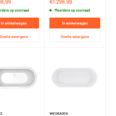
ngsprijs
Kortingsprijs
98,99
€1.298,99
rdere op voorraad
Meerdere op voorraad
In winkelwagen
In winkelwagen
Snelle weergave
Snelle weergave
NZ
WIESBADEN