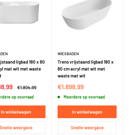
ADEN
WIESBADEN
ijstaand ligbad 180 x 80
Trens vrijstaand ligbad 180 x
yl mat wit met waste
80 cm acryl mat wit met
t
waste mat wit
ngsprijs
Kortingsprijs
88,99
€1.898,99
Adviesprijs
€1.804,99
rdere op voorraad
Meerdere op voorraad
In winkelwagen
In winkelwagen
Snelle weergave
Snelle weergave