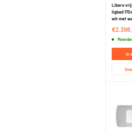
Libero vri
ligbad 170
wit met w
Korting
€2.398
Meerder
In
Sne