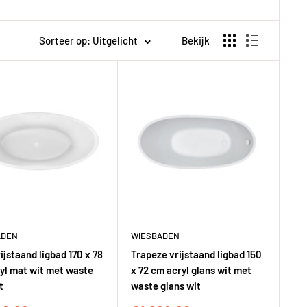
Sorteer op: Uitgelicht
Bekijk
ADEN
WIESBADEN
ijstaand ligbad 170 x 78
Trapeze vrijstaand ligbad 150
yl mat wit met waste
x 72 cm acryl glans wit met
t
waste glans wit