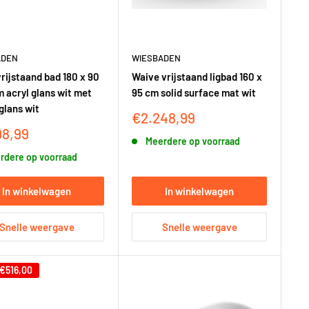
ADEN
WIESBADEN
vrijstaand bad 180 x 90
Waive vrijstaand ligbad 160 x
m acryl glans wit met
95 cm solid surface mat wit
glans wit
Kortingsprijs
€2.248,99
ngsprijs
98,99
Meerdere op voorraad
rdere op voorraad
In winkelwagen
In winkelwagen
Snelle weergave
Snelle weergave
€516,00