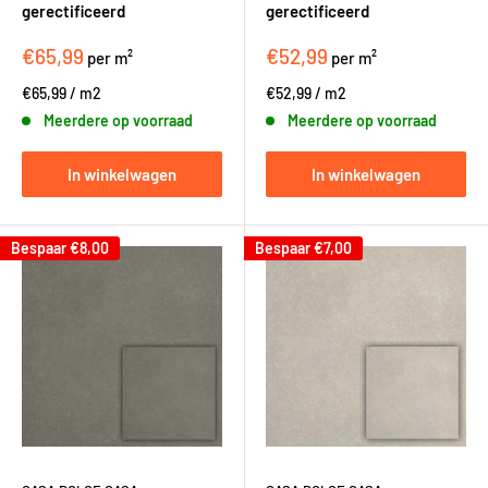
gerectificeerd
gerectificeerd
€65,99
€52,99
per m²
per m²
€65,99
/
m2
€52,99
/
m2
Meerdere op voorraad
Meerdere op voorraad
In winkelwagen
In winkelwagen
Bespaar
€8,00
Bespaar
€7,00