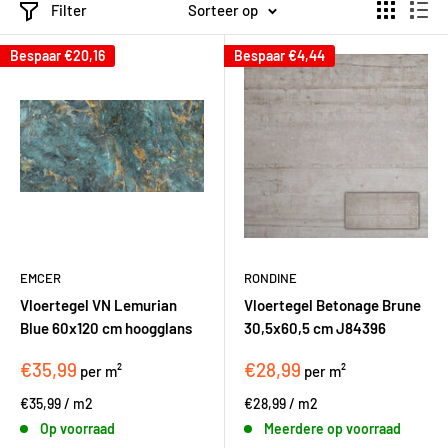
Filter
Sorteer op
Bespaar
€20,16
Bespaar
€4,44
EMCER
RONDINE
Vloertegel VN Lemurian
Vloertegel Betonage Brune
Blue 60x120 cm hoogglans
30,5x60,5 cm J84396
€35,99
€28,99
per m²
per m²
€35,99
/
m2
€28,99
/
m2
Op voorraad
Meerdere op voorraad