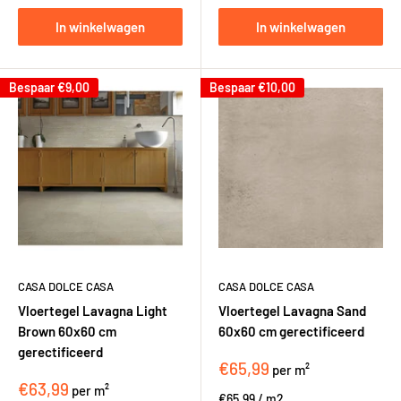
In winkelwagen
In winkelwagen
Bespaar
€9,00
Bespaar
€10,00
CASA DOLCE CASA
CASA DOLCE CASA
Vloertegel Lavagna Light
Vloertegel Lavagna Sand
Brown 60x60 cm
60x60 cm gerectificeerd
gerectificeerd
€65,99
per m²
€63,99
per m²
€65,99
/
m2