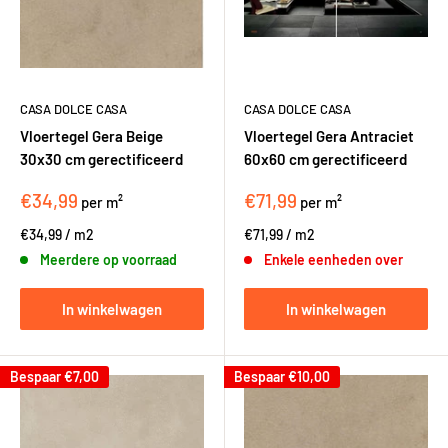
CASA DOLCE CASA
CASA DOLCE CASA
Vloertegel Gera Beige
Vloertegel Gera Antraciet
30x30 cm gerectificeerd
60x60 cm gerectificeerd
€34,99
€71,99
per m²
per m²
€34,99
/
m2
€71,99
/
m2
Meerdere op voorraad
Enkele eenheden over
In winkelwagen
In winkelwagen
Bespaar
€7,00
Bespaar
€10,00