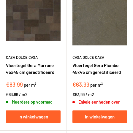
CASA DOLCE CASA
CASA DOLCE CASA
Vloertegel Gera Marrone
Vloertegel Gera Piombo
45x45 cm gerectificeerd
45x45 cm gerectificeerd
€63,99
€63,99
per m²
per m²
€63,99
/
m2
€63,99
/
m2
Meerdere op voorraad
Enkele eenheden over
In winkelwagen
In winkelwagen