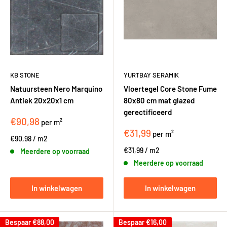
KB STONE
YURTBAY SERAMIK
Natuursteen Nero Marquino
Vloertegel Core Stone Fume
Antiek 20x20x1 cm
80x80 cm mat glazed
gerectificeerd
€90,98
per m²
€31,99
per m²
€90,98
/
m2
€31,99
/
m2
Meerdere op voorraad
Meerdere op voorraad
In winkelwagen
In winkelwagen
Bespaar
€88,00
Bespaar
€16,00