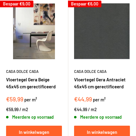
Bespaar
€9,00
Bespaar
€6,00
CASA DOLCE CASA
CASA DOLCE CASA
Vloertegel Gera Beige
Vloertegel Gera Antraciet
45x45 cm gerectificeerd
45x45 cm gerectificeerd
€59,99
€44,99
per m²
per m²
€59,99
/
m2
€44,99
/
m2
Meerdere op voorraad
Meerdere op voorraad
In winkelwagen
In winkelwagen