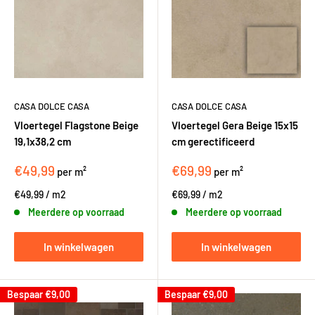
CASA DOLCE CASA
CASA DOLCE CASA
Vloertegel Flagstone Beige
Vloertegel Gera Beige 15x15
19,1x38,2 cm
cm gerectificeerd
€49,99
€69,99
per m²
per m²
€49,99
/
m2
€69,99
/
m2
Meerdere op voorraad
Meerdere op voorraad
In winkelwagen
In winkelwagen
Bespaar
€9,00
Bespaar
€9,00