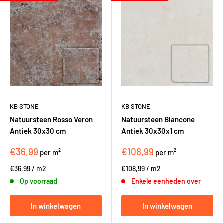
KB STONE
KB STONE
Natuursteen Rosso Veron
Natuursteen Biancone
Antiek 30x30 cm
Antiek 30x30x1 cm
€36,99
€108,99
per m²
per m²
€36,99
/
m2
€108,99
/
m2
Op voorraad
Enkele eenheden over
In winkelwagen
In winkelwagen