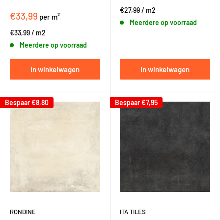
€27,99
/
m2
€33,99
per m²
Meerdere op voorraad
€33,99
/
m2
Meerdere op voorraad
In winkelwagen
In winkelwagen
Bespaar
€8,80
Bespaar
€7,95
RONDINE
ITA TILES