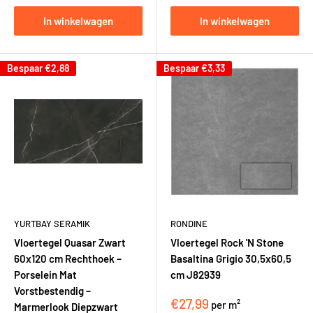
In winkelwagen
In winkelwagen
Bespaar
€2,88
Bespaar
€3,33
YURTBAY SERAMIK
RONDINE
Vloertegel Quasar Zwart
Vloertegel Rock 'N Stone
60x120 cm Rechthoek –
Basaltina Grigio 30,5x60,5
Porselein Mat
cm J82939
Vorstbestendig –
€27,99
per m²
Marmerlook Diepzwart