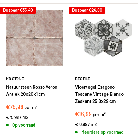
Bespaar
€35,40
Bespaar
€26,00
KB STONE
BESTILE
Natuursteen Rosso Veron
Vloertegel Esagono
Antiek 20x20x1 cm
Toscane Vintage Blanco
Zeskant 25,8x29 cm
€75,98
per m²
€16,99
per m²
€75,98
/
m2
€16,99
/
m2
Op voorraad
Meerdere op voorraad