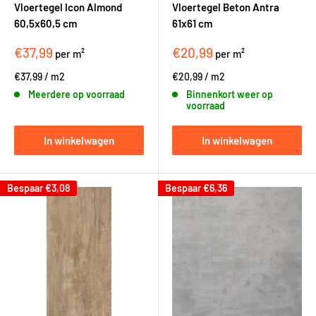
Vloertegel Icon Almond
Vloertegel Beton Antra
60,5x60,5 cm
61x61 cm
€37,99
€20,99
per m²
per m²
€37,99
/
m2
€20,99
/
m2
Meerdere op voorraad
Binnenkort weer op
voorraad
In winkelwagen
In winkelwagen
Bespaar
€3,08
Bespaar
€6,36