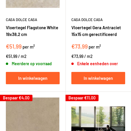
CASA DOLCE CASA
CASA DOLCE CASA
Vloertegel Flagstone White
Vloertegel Gera Antraciet
19x38,2 cm
15x15 cm gerectificeerd
€51,99
€73,99
per m²
per m²
€51,99
/
m2
€73,99
/
m2
Meerdere op voorraad
Enkele eenheden over
In winkelwagen
In winkelwagen
Bespaar
€4,00
Bespaar
€11,00