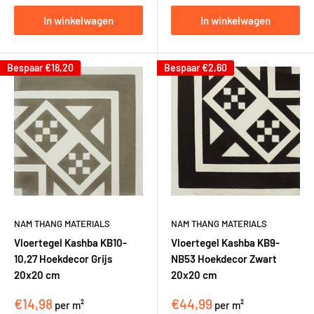
In winkelwagen
In winkelwagen
Bespaar
€18,20
Bespaar
€2,60
NAM THANG MATERIALS
NAM THANG MATERIALS
Vloertegel Kashba KB10-
Vloertegel Kashba KB9-
10,27 Hoekdecor Grijs
NB53 Hoekdecor Zwart
20x20 cm
20x20 cm
€14,98
€44,99
per m²
per m²