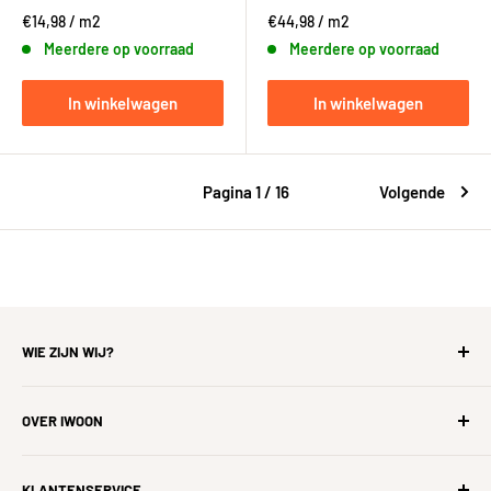
€14,98
/
m2
€44,98
/
m2
Meerdere op voorraad
Meerdere op voorraad
In winkelwagen
In winkelwagen
Pagina 1 / 16
Volgende
WIE ZIJN WIJ?
iWoon is de
hardst groeiende woonwinkel
voor ons
OVER IWOON
allemaal, zonder tevreden klanten geen iWoon. Wij gaan uit
van een win-win constructie en geloven erin dat tevreden
Zoek
klanten ervoor zorgen dat wij tevreden zijn en ons bestaan
KLANTENSERVICE