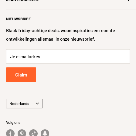
Over ons
garanderen. Samen gaan we voor het thuiskomen met een
#iWoonFamilie
Hulp nodig?
glimlach!
NIEUWSBRIEF
Nieuwe woning?
Veelgestelde vragen
Algemene voorwaarden
Levering
Black friday-achtige deals, wooninspiraties en recente
ontwikkelingen allemaal in onze nieuwsbrief.
Sitemap
48-uurs controle
Retour- en Terugbetalingsbeleid
Je e-mailadres
Retourneren
Privacybeleid
Claim
Taal
Nederlands
Volg ons