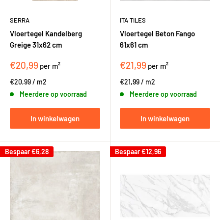
SERRA
ITA TILES
Vloertegel Kandelberg
Vloertegel Beton Fango
Greige 31x62 cm
61x61 cm
€20,99
€21,99
per m²
per m²
€20,99
/
m2
€21,99
/
m2
Meerdere op voorraad
Meerdere op voorraad
In winkelwagen
In winkelwagen
Bespaar
€6,28
Bespaar
€12,96