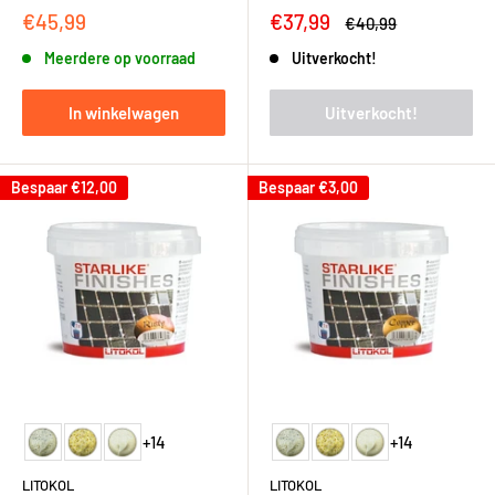
Kortingsprijs
Kortingsprijs
€45,99
€37,99
Adviesprijs
€40,99
Meerdere op voorraad
Uitverkocht!
In winkelwagen
Uitverkocht!
Bespaar
€12,00
Bespaar
€3,00
+14
+14
LITOKOL
LITOKOL