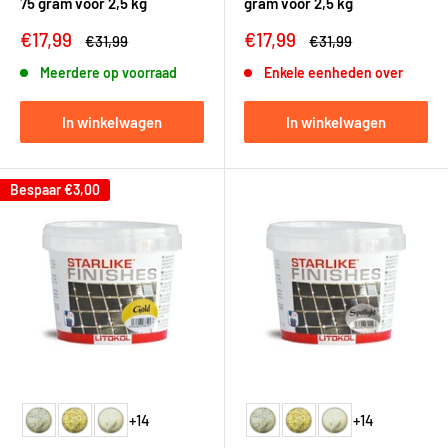
75 gram voor 2,5 kg
gram voor 2,5 kg
Kortingsprijs
Kortingsprijs
€17,99
€17,99
Adviesprijs
Adviesprijs
€31,99
€31,99
Meerdere op voorraad
Enkele eenheden over
In winkelwagen
In winkelwagen
Bespaar
€3,00
+14
+14