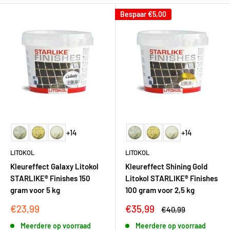
Bespaar
€5,00
+14
+14
LITOKOL
LITOKOL
Kleureffect Galaxy Litokol
Kleureffect Shining Gold
STARLIKE® Finishes 150
Litokol STARLIKE® Finishes
gram voor 5 kg
100 gram voor 2,5 kg
Kortingsprijs
Kortingsprijs
€23,99
€35,99
Adviesprijs
€40,99
Meerdere op voorraad
Meerdere op voorraad