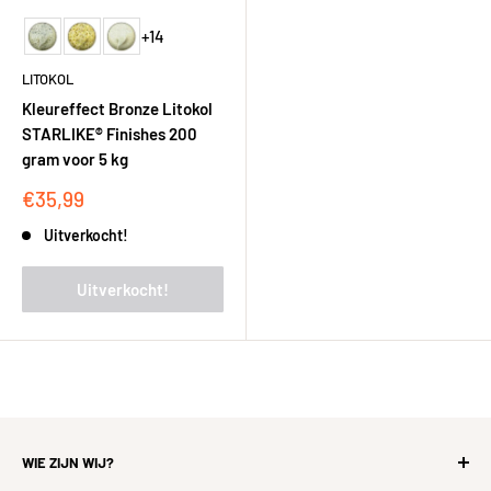
+14
LITOKOL
Kleureffect Bronze Litokol
STARLIKE® Finishes 200
gram voor 5 kg
Kortingsprijs
€35,99
Uitverkocht!
Uitverkocht!
WIE ZIJN WIJ?