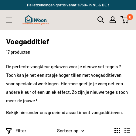
Meteen
Palletzendingen gratis vanaf €750+ in NL & BE !
naar
0
iWoon.nl
de
content
Voegadditief
17 producten
De perfecte voegkleur gekozen voor je nieuwe set tegels ?
Toch kan je het een stapje hoger tillen met voegadditieven
voor speciale afwerkingen. Hiermee geef je je voeg net een
andere kleur of een uniek effect. Zo zijn je nieuwe tegels toch
meer de jouwe !
Bekijk hieronder ons groeiend assortiment voegadditieven.
Filter
Sorteer op