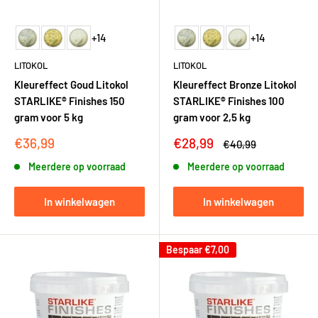
+14
+14
LITOKOL
LITOKOL
Kleureffect Goud Litokol
Kleureffect Bronze Litokol
STARLIKE® Finishes 150
STARLIKE® Finishes 100
gram voor 5 kg
gram voor 2,5 kg
Kortingsprijs
Kortingsprijs
€36,99
€28,99
Adviesprijs
€40,99
Meerdere op voorraad
Meerdere op voorraad
In winkelwagen
In winkelwagen
Bespaar
€7,00