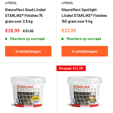
LITOKOL
LITOKOL
Kleureffect Goud Litokol
Kleureffect Spotlight
STARLIKE® Finishes 75
Litokol STARLIKE® Finishes
gram voor 2,5 kg
150 gram voor 5 kg
Kortingsprijs
Kortingsprijs
€28,99
€23,99
Adviesprijs
€31,99
Meerdere op voorraad
Meerdere op voorraad
In winkelwagen
In winkelwagen
Bespaar
€12,00