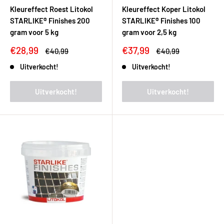
Kleureffect Roest Litokol
Kleureffect Koper Litokol
STARLIKE® Finishes 200
STARLIKE® Finishes 100
gram voor 5 kg
gram voor 2,5 kg
Kortingsprijs
Kortingsprijs
€28,99
€37,99
Adviesprijs
Adviesprijs
€40,99
€40,99
Uitverkocht!
Uitverkocht!
Uitverkocht!
Uitverkocht!