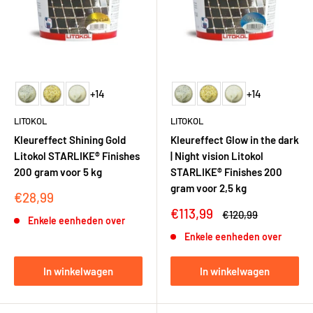
+14
+14
LITOKOL
LITOKOL
Kleureffect Shining Gold
Kleureffect Glow in the dark
Litokol STARLIKE® Finishes
| Night vision Litokol
200 gram voor 5 kg
STARLIKE® Finishes 200
gram voor 2,5 kg
Kortingsprijs
€28,99
Kortingsprijs
€113,99
Adviesprijs
€120,99
Enkele eenheden over
Enkele eenheden over
In winkelwagen
In winkelwagen