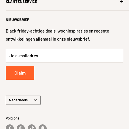
klanten ervoor zorgen dat wij tevreden zijn en ons bestaan
KLANTENSERVICE
Over ons
garanderen. Samen gaan we voor het thuiskomen met een
#iWoonFamilie
Hulp nodig?
glimlach!
NIEUWSBRIEF
Nieuwe woning?
Veelgestelde vragen
Algemene voorwaarden
Levering
Black friday-achtige deals, wooninspiraties en recente
ontwikkelingen allemaal in onze nieuwsbrief.
Sitemap
48-uurs controle
Retour- en Terugbetalingsbeleid
Je e-mailadres
Retourneren
Privacybeleid
Claim
Taal
Nederlands
Volg ons