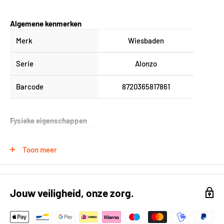
Algemene kenmerken
Merk
Wiesbaden
Serie
Alonzo
Barcode
8720365817861
Fysieke eigenschappen
Gewicht
0.0 kg
Toon meer
Breedte
38
Jouw veiligheid, onze zorg.
Technische specificaties
Lijntekening
https://kh-compano.b-
cdn.net/Data/Environme