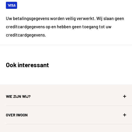
nts/000101/Attachment/
Bijlage/Lijntekeningen/2
8.8082.jpg
Uw betalingsgegevens worden veilig verwerkt. Wij slaan geen
creditcardgegevens op en hebben geen toegang tot uw
creditcardgegevens.
Ook interessant
WIE ZIJN WIJ?
iWoon is de
hardst groeiende woonwinkel
voor ons
OVER IWOON
allemaal, zonder tevreden klanten geen iWoon. Wij gaan uit
van een win-win constructie en geloven erin dat tevreden
Zoek