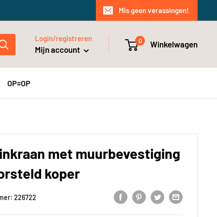
Mis geen verassingen!
Login/registreren
0
Winkelwagen
Mijn account
OP=OP
inkraan met muurbevestiging
orsteld koper
mer:
226722