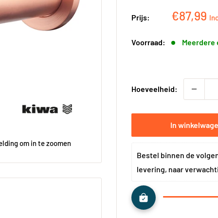
Kortingsp
€87,99
Prijs:
In
Voorraad:
Meerdere 
Hoeveelheid:
In winkelwag
elding om in te zoomen
Bestel binnen de volge
levering, naar verwacht