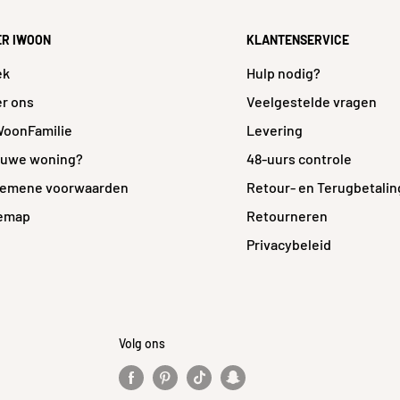
ouw
ER IWOON
KLANTENSERVICE
ngat
ek
Hulp nodig?
r ons
Veelgestelde vragen
a
WoonFamilie
Levering
e
euwe woning?
48-uurs controle
a
gemene voorwaarden
Retour- en Terugbetalin
temap
Retourneren
cm
Privacybeleid
e
Volg ons
compano.b-
ronments/000101
ge/Lijntekeninge