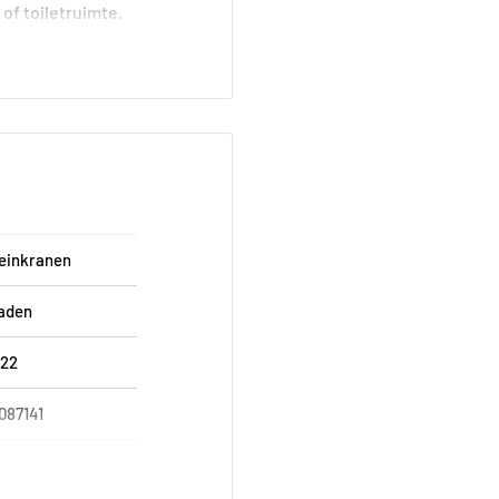
of toiletruimte.
 perfect bij moderne
einkranen
aden
onteinkraan eenvoudig te
722
087141
dor
rzaamheid en een lange