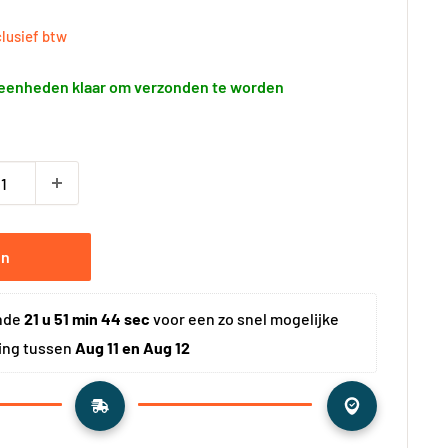
rijs
clusief btw
eenheden klaar om verzonden te worden
en
nde 
21 u 51 min 43 sec
 voor een zo snel mogelijke 
ing tussen 
Aug 11 en Aug 12