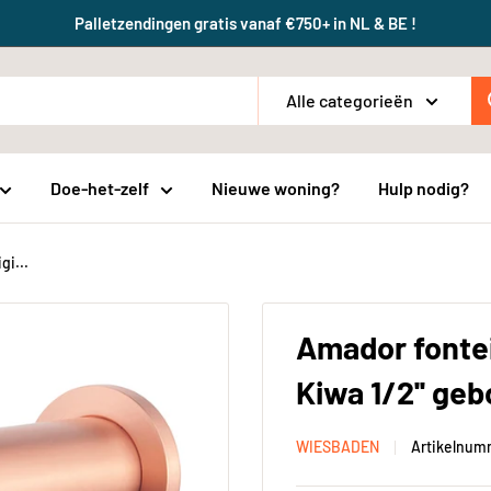
Palletzendingen gratis vanaf €750+ in NL & BE !
Alle categorieën
Doe-het-zelf
Nieuwe woning?
Hulp nodig?
i...
Amador fonte
Kiwa 1/2'' geb
WIESBADEN
Artikelnum