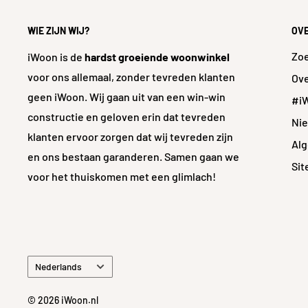
Bevestigings- /
Opb
aanbrengmethode
WIE ZIJN WIJ?
OV
Aantal kraangaten
1 kraa
Zo
iWoon is de
hardst groeiende woonwinkel
voor ons allemaal, zonder tevreden klanten
Ove
Inclusief bevestigingsmateriaal
J
geen iWoon. Wij gaan uit van een win-win
#i
Inclusief plug
Ne
constructie en geloven erin dat tevreden
Ni
klanten ervoor zorgen dat wij tevreden zijn
Inclusief bevestigingsmateriaal
J
Al
en ons bestaan garanderen. Samen gaan we
Si
Draadmaat
1/2 
voor het thuiskomen met een glimlach!
Met thermostatische kraan
Ne
Technische documenten
Taal
Nederlands
Lijntekening
https://kh-
cdn.net/Data/Envi
© 2026 iWoon.nl
/Attachment/Bijla