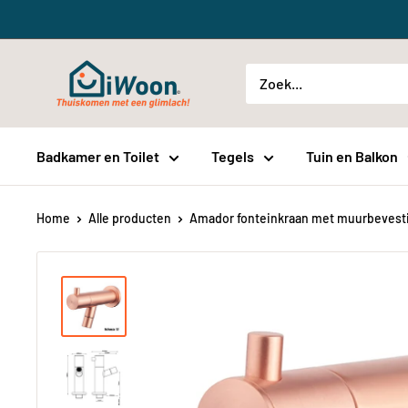
Meteen
naar
de
iWoon.nl
content
Badkamer en Toilet
Tegels
Tuin en Balkon
Home
Alle producten
Amador fonteinkraan met muurbevestig