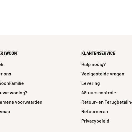
ouw
ngat
ER IWOON
KLANTENSERVICE
a
ek
Hulp nodig?
r ons
Veelgestelde vragen
e
WoonFamilie
Levering
a
euwe woning?
48-uurs controle
cm
gemene voorwaarden
Retour- en Terugbetalin
temap
Retourneren
e
Privacybeleid