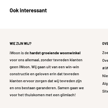
Ook interessant
Technische aspecten
Bevestigings- /
Opb
aanbrengmethode
Aantal kraangaten
1 kraa
WIE ZIJN WIJ?
OV
Inclusief bevestigingsmateriaal
J
Zo
iWoon is de
hardst groeiende woonwinkel
voor ons allemaal, zonder tevreden klanten
Ove
Inclusief plug
Ne
geen iWoon. Wij gaan uit van een win-win
#i
Inclusief bevestigingsmateriaal
J
constructie en geloven erin dat tevreden
Ni
klanten ervoor zorgen dat wij tevreden zijn
Draadmaat
1/2 
Al
en ons bestaan garanderen. Samen gaan we
Si
Met thermostatische kraan
Ne
voor het thuiskomen met een glimlach!