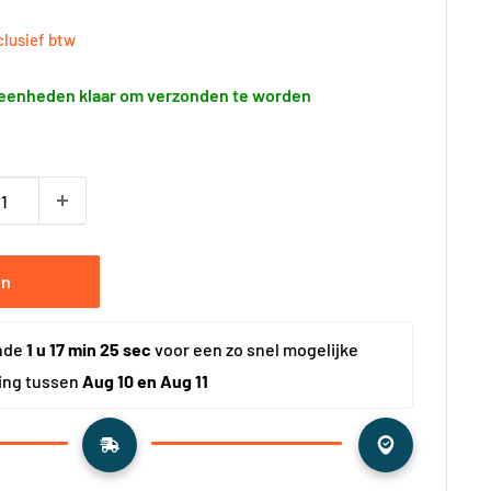
rijs
clusief btw
eenheden klaar om verzonden te worden
en
nde 
1 u 17 min 24 sec
 voor een zo snel mogelijke 
ing tussen 
Aug 10 en Aug 11