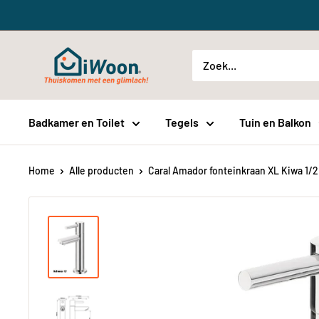
Meteen
naar
de
iWoon.nl
content
Badkamer en Toilet
Tegels
Tuin en Balkon
Home
Alle producten
Caral Amador fonteinkraan XL Kiwa 1/2.