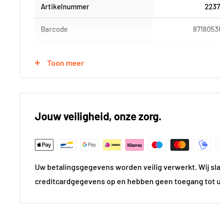
Artikelnummer
223
Barcode
8718053
Serie
Car
Toon meer
Fysieke eigenschappen
Product Lengte (in cm)
10
Jouw veiligheid, onze zorg.
Product Hoogte (in cm)
15,
Materiaal
Mess
Uw betalingsgegevens worden veilig verwerkt. Wij sl
Kleur
Chr
creditcardgegevens op en hebben geen toegang tot 
Afwerking
Hoogg
Gewicht
0.0 