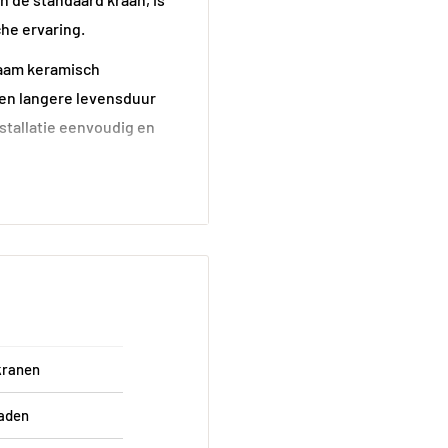
he ervaring.
zaam keramisch
een langere levensduur
nstallatie eenvoudig en
tstraling geeft en
merstijlen. Het Kiwa
etrouwbaarheid.
kranen
aden