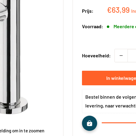
Kortingsp
€63,99
Prijs:
In
Voorraad:
Meerdere 
Hoeveelheid:
In winkelwag
Bestel binnen de volge
levering, naar verwacht
elding om in te zoomen