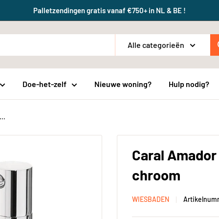
Palletzendingen gratis vanaf €750+ in NL & BE !
Alle categorieën
Doe-het-zelf
Nieuwe woning?
Hulp nodig?
..
Caral Amador 
chroom
WIESBADEN
Artikelnum