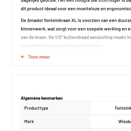
dit product ideaal voor een moeiteloze en ergonomisc
De Amador fonteinkraan XL is voorzien van een duur
binnenwerk, wat zorgt voor een soepele werking en 
van de kraan. De 1/2" buitendraad aansluiting maakt i
compatibel met gangbare aansluitingen.
Toon meer
Deze kraan is afgewerkt in chroom, wat een tijdloze ui
gemakkelijk te combineren is met verschillende badka
certificering geeft u de zekerheid van kwaliteit en b
Algemene kenmerken
Producttype
Fontein
Merk
Wiesb