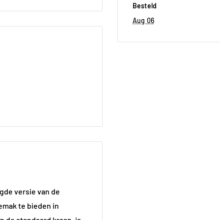
Besteld
Aug 06
gde versie van de
mak te bieden in
n de standaard kraan, is