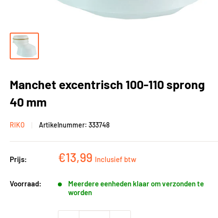
Manchet excentrisch 100-110 sprong
40 mm
RIKO
Artikelnummer:
333748
Kortingsprijs
€13,99
Prijs:
Inclusief btw
Voorraad:
Meerdere eenheden klaar om verzonden te
worden