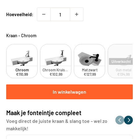
Hoeveelheid:
Kraan
-
Chroom
Uitverkocht
Chroom
Chroom Kruiskop
Mat zwart
Gun metal
€110,99
€102,99
€127,99
€134,99
In winkelwagen
Maak je fonteintje compleet
Voeg direct de juiste kraan & slang toe – wel zo
makkelijk!