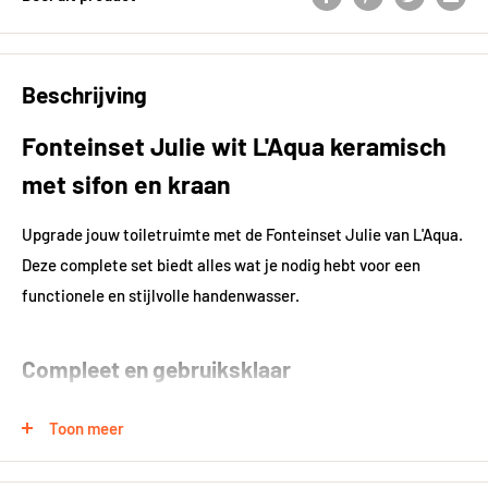
Beschrijving
Fonteinset Julie wit L'Aqua keramisch
met sifon en kraan
Upgrade jouw toiletruimte met de Fonteinset Julie van L'Aqua.
Deze complete set biedt alles wat je nodig hebt voor een
functionele en stijlvolle handenwasser.
Compleet en gebruiksklaar
De Fonteinset Julie bestaat uit een keramische waskom, sifon,
Toon meer
kraan en bevestigingsmateriaal. Hiermee heb je alles in huis
voor een probleemloze installatie. De waskom is voorzien van