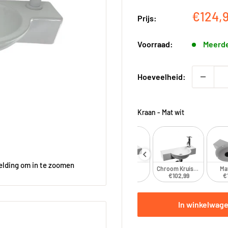
Kortin
€124,
Prijs:
Voorraad:
Meerde
Hoeveelheid:
Kraan
-
Mat wit
elding om in te zoomen
Chroom
Chroom Kruiskop
Ma
€110,99
€102,99
€
In winkelwag