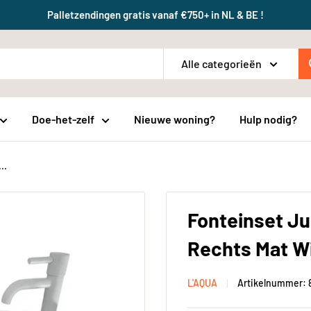
Palletzendingen gratis vanaf €750+ in NL & BE !
Alle categorieën
Doe-het-zelf
Nieuwe woning?
Hulp nodig?
..
Fonteinset Ju
Rechts Mat W
L'AQUA
Artikelnummer: