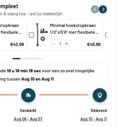
compleet
n & slang toe – wel zo makkelijk!
stopkraan
Minimal hoekstopkraan
 flexibele
1/2"x3/8" met flexibele
 nylon
aansluitslang 1/2"x3/8"
€42,99
€45,99
cm mat
25 cm gunmetal
nde 
19 u 18 min 18 sec
 voor een zo snel mogelijke 
ing tussen 
Aug 10 en Aug 11
Verwerkt
Geleverd
Aug 06 - Aug 07
Aug 10 - Aug 11