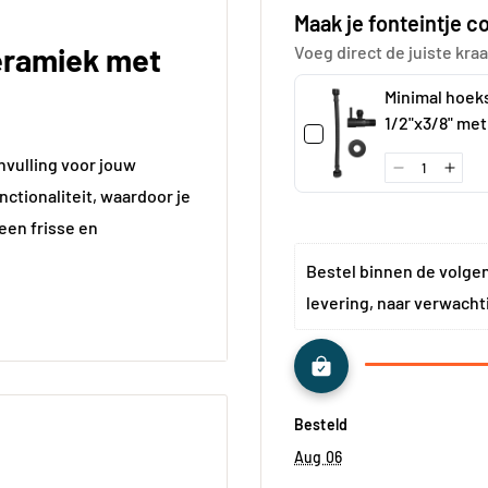
Maak je fonteintje 
Keramiek met
Voeg direct de juiste kraa
Minimal hoek
1/2"x3/8" met
aansluitslang
nvulling voor jouw
1/2"x3/8" 30 
nctionaliteit, waardoor je
zwart
 een frisse en
Bestel binnen de volge
levering, naar verwacht
n, een mat witte kraan en
Besteld
stigingsmateriaal is de
og maar de
Aug 06