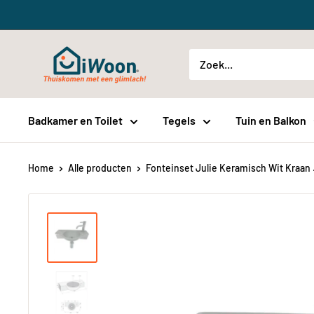
Meteen
naar
de
iWoon.nl
content
Badkamer en Toilet
Tegels
Tuin en Balkon
Home
Alle producten
Fonteinset Julie Keramisch Wit Kraan .