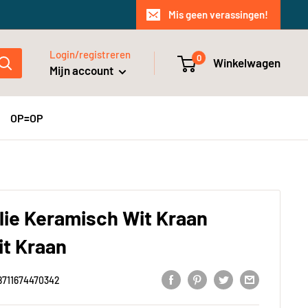
Mis geen verassingen!
Login/registreren
0
Winkelwagen
Mijn account
OP=OP
lie Keramisch Wit Kraan
it Kraan
8711674470342