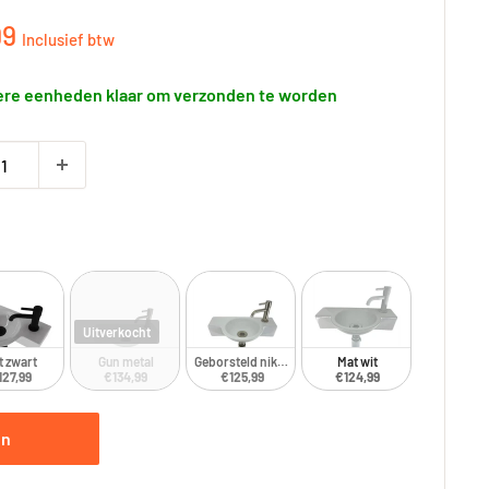
gsprijs
99
Inclusief btw
re eenheden klaar om verzonden te worden
Uitverkocht
t zwart
Gun metal
Geborsteld nikkel
Mat wit
127,99
€134,99
€125,99
€124,99
en