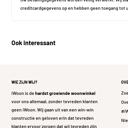
aansluiting is 35 mm, passend bij standaard afvoerlei
Materiaal
Kera
creditcardgegevens op en hebben geen toegang tot 
dat de installatie probleemloos verloopt.
Kleur
Keramisch Wi
Kies voor de Fonteinset Julie van L'Aqua en creëer e
Kleur gedetailleerd
Wi
toiletruimte die past bij jouw persoonlijke stijl.
Vorm
Recht
Ook interessant
Afwerking
Gla
Diameter Ø aansluitingen (in mm)
35,
Diameter Ø afvoergat (in mm)
45,
WIE ZIJN WIJ?
OV
Zo
iWoon is de
hardst groeiende woonwinkel
Gewicht
4.5 
voor ons allemaal, zonder tevreden klanten
Ove
geen iWoon. Wij gaan uit van een win-win
#i
Technische aspecten
constructie en geloven erin dat tevreden
Ni
Bevestigings- /
Muurbeve
klanten ervoor zorgen dat wij tevreden zijn