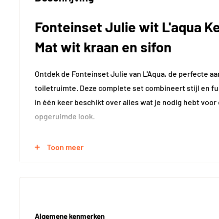
Fonteinset Julie wit L'aqua 
Mat wit kraan en sifon
Ontdek de Fonteinset Julie van L'Aqua, de perfecte aa
toiletruimte. Deze complete set combineert stijl en fu
in één keer beschikt over alles wat je nodig hebt voor
opgeruimde look.
Toon meer
Compleet en gebruiksklaar
De Fonteinset Julie bestaat uit een keramische fontei
een bijpassende sifon. Dankzij het meegeleverde beve
installatie een fluitje van een cent. Je hoeft alleen n
Algemene kenmerken