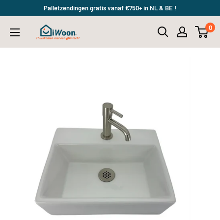
Meteen
Palletzendingen gratis vanaf €750+ in NL & BE !
naar
0
iWoon.nl
de
content