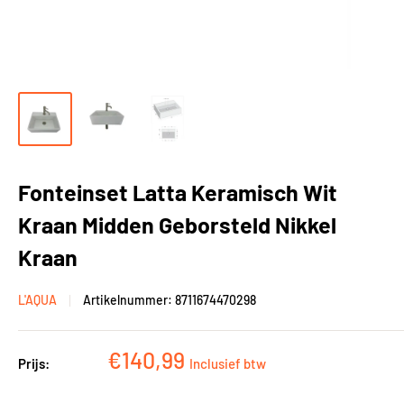
Fonteinset Latta Keramisch Wit
Kraan Midden Geborsteld Nikkel
Kraan
L'AQUA
Artikelnummer:
8711674470298
Kortingsprijs
€140,99
Prijs:
Inclusief btw