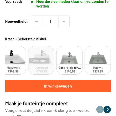
Voorraad:
Meerdere eenheden klaar om verzonden te
worden
Hoeveelheid:
Kraan
-
Geborsteld nikkel
Uitverkocht
Mat zwart
Gun metal
Geborsteld nikkel
Mat wit
€142,99
€150,99
€140,99
€139,99
In winkelwagen
Maak je fonteintje compleet
Voeg direct de juiste kraan & slang toe – wel zo