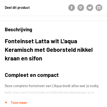
Deel dit product
Beschrijving
Fonteinset Latta wit L'aqua
Keramisch met Geborsteld nikkel
kraan en sifon
Compleet en compact
Deze complete fonteinset van L'Aqua biedt alles wat je nodig
hebt voor een functionele en stijlvolle handenwasser in je
toilet. Met een keramische waskom, geborsteld nikkel kraan
Toon meer
en bijpassende sifon is deze set klaar voor installatie en direct