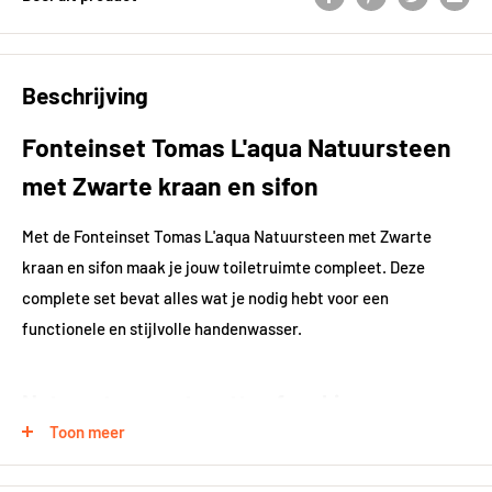
Beschrijving
Fonteinset Tomas L'aqua Natuursteen
met Zwarte kraan en sifon
Met de Fonteinset Tomas L'aqua Natuursteen met Zwarte
kraan en sifon maak je jouw toiletruimte compleet. Deze
complete set bevat alles wat je nodig hebt voor een
functionele en stijlvolle handenwasser.
Natuursteen met matte afwerking
Toon meer
De waskom is vervaardigd uit duurzaam natuursteen in een
zwarte kleur met matte afwerking. Dit geeft de fonteinset een