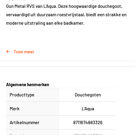
Gun Metal RVS van L'Aqua. Deze hoogwaardige douchegoot,
vervaardigd uit duurzaam roestvrijstaal, biedt een strakke en
moderne uitstraling aan elke badkamer.
Robuust en Duurzaam
Toon meer
Het roestvrijstalen ontwerp garandeert een lange levensduur
en bestand tegen corrosie, zelfs in vochtige omgevingen. De
matte gun metal afwerking voegt een subtiele industriële
touch toe aan jouw badkamer.
Algemene kenmerken
Producttype
Douchegoten
Eenvoudige Installatie
Merk
L'Aqua
Dankzij de meegeleverde flens en sifon is de douchegoot
Artikelnummer
8711674883326
eenvoudig te installeren in zowel nieuwe als gerenoveerde
doucheruimtes. De sifon is specifiek ontworpen voor