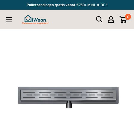
Meteen
Palletzendingen gratis vanaf €750+ in NL & BE !
naar
0
iWoon.nl
de
content