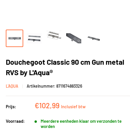
Douchegoot Classic 90 cm Gun metal
RVS by L'Aqua®
L'AQUA
Artikelnummer:
8711674883326
Kortingsprijs
€102,99
Prijs:
Inclusief btw
Voorraad:
Meerdere eenheden klaar om verzonden te
worden