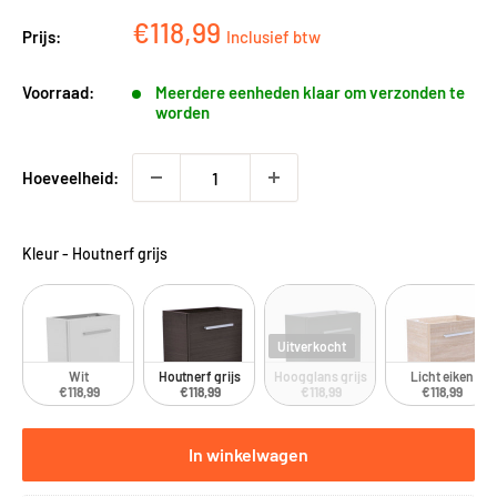
Kortingsprijs
€118,99
Prijs:
Inclusief btw
Voorraad:
Meerdere eenheden klaar om verzonden te
worden
Hoeveelheid:
Kleur
-
Houtnerf grijs
Uitverkocht
Wit
Houtnerf grijs
Hoogglans grijs
Licht eiken
€118,99
€118,99
€118,99
€118,99
In winkelwagen