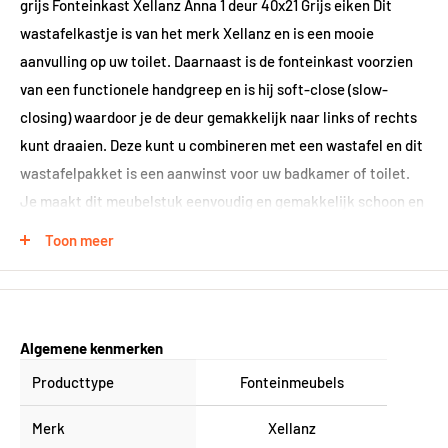
grijs Fonteinkast Xellanz Anna 1 deur 40x21 Grijs eiken Dit
wastafelkastje is van het merk Xellanz en is een mooie
aanvulling op uw toilet. Daarnaast is de fonteinkast voorzien
van een functionele handgreep en is hij soft-close (slow-
closing) waardoor je de deur gemakkelijk naar links of rechts
kunt draaien. Deze kunt u combineren met een wastafel en dit
wastafelpakket is een aanwinst voor uw badkamer of toilet.
Je maakt dit meubelstuk eenvoudig en gemakkelijk schoon en
het behoudt jarenlang zijn kwaliteit. Je kunt dit model
Toon meer
verkrijgen in de kleuren Wit, Grijs en Grijs Eiken. Xellanz heeft
een ruim assortiment sanitair en verwarming. De producten
zijn uitermate geschikt voor kleinere ruimtes vanwege de
geringe diepte van bijvoorbeeld wastafels en douchewanden.
Algemene kenmerken
Alles is te combineren en apart te bestellen. Hierdoor is het
Producttype
Fonteinmeubels
voor iedereen mogelijk om zijn eigen stijl en uitvoering te
bepalen. Specificaties Fonteinkast Xellanz Vision l/r 1 deur
Merk
Xellanz