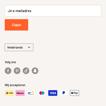
cdn.net/Data/Environme
Retour- en Terugbetalingsbeleid
nts/000101/Attachment/
Je e-mailadres
Bijlage/Lijntekeningen/3
Retourneren
8.3941 2.jpg
Privacybeleid
Claim
Taal
Nederlands
Volg ons
Wij accepteren