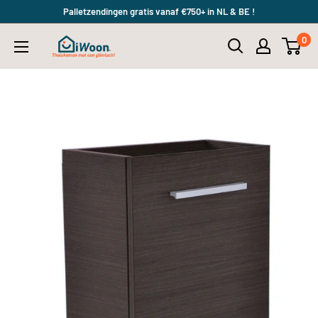
Meteen
Palletzendingen gratis vanaf €750+ in NL & BE !
naar
0
iWoon.nl
de
content