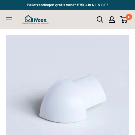
Meteen
Palletzendingen gratis vanaf €750+ in NL & BE !
naar
0
iWoon.nl
de
content