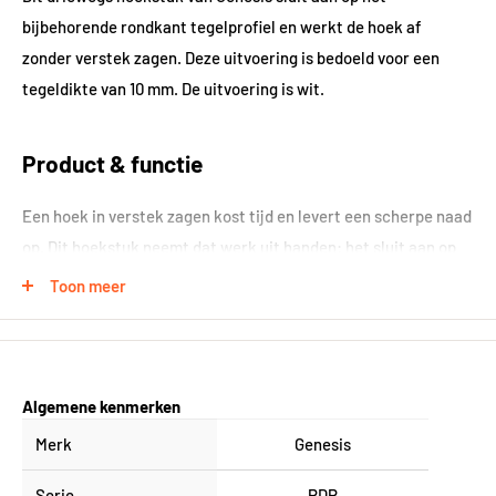
bijbehorende rondkant tegelprofiel en werkt de hoek af
zonder verstek zagen. Deze uitvoering is bedoeld voor een
tegeldikte van 10 mm. De uitvoering is wit.
Product & functie
Een hoek in verstek zagen kost tijd en levert een scherpe naad
op. Dit hoekstuk neemt dat werk uit handen: het sluit aan op
het profiel en geeft een afgeronde, veilige hoek. Het profiel is
Toon meer
gemaakt van UPVC met een goede chemische bestendigheid.
Toepassing & compatibiliteit
Algemene kenmerken
Dit hoekstuk hoort bij de kwartronde kunststof tegelprofielen
Merk
Genesis
uit de ETR-serie. Neem het hoekstuk in dezelfde dikte en
Serie
PDP