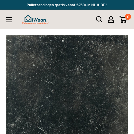
Meteen
Palletzendingen gratis vanaf €750+ in NL & BE !
naar
0
iWoon.nl
de
content