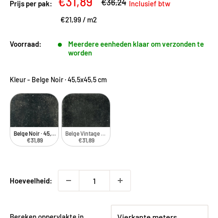
Kortingsprijs
€31,89
Adviesprijs
€36,24
Prijs per pak:
Inclusief btw
€21,99
/
m2
Voorraad:
Meerdere eenheden klaar om verzonden te
worden
Kleur
-
Belge Noir · 45,5x45,5 cm
Belge Noir · 45,5x45,5 cm
Belge Vintage Noir · 45,5x45,5 cm
€31,89
€31,89
Hoeveelheid:
Bereken oppervlakte in