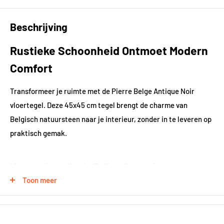
Beschrijving
Rustieke Schoonheid Ontmoet Modern
Comfort
Transformeer je ruimte met de Pierre Belge Antique Noir
vloertegel. Deze 45x45 cm tegel brengt de charme van
Belgisch natuursteen naar je interieur, zonder in te leveren op
praktisch gemak.
Kenmerken die Je Zullen Overtuigen
Toon meer
Materiaal: Hoogwaardig porselein steengoed
Afwerking: Vintage look met getrommelde randen voor
extra karakter