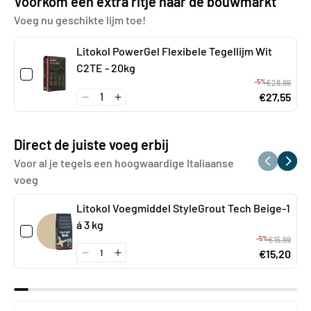
Voorkom een extra ritje naar de bouwmarkt
Voeg nu geschikte lijm toe!
Litokol PowerGel Flexibele Tegellijm Wit
C2TE - 20kg
-5%
€28,99
€27,55
Direct de juiste voeg erbij
Voor al je tegels een hoogwaardige Italiaanse
voeg
Litokol Voegmiddel StyleGrout Tech Beige-1
á 3 kg
-5%
€15,99
€15,20