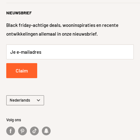
garanderen. Samen gaan we voor het thuiskomen met een
#iWoonFamilie
Hulp nodig?
Glansgraad
Glans
glimlach!
NIEUWSBRIEF
Nieuwe woning?
Veelgestelde vragen
Geschikt voor
Ja
Algemene voorwaarden
Levering
Black friday-achtige deals, wooninspiraties en recente
vloerverwarming
ontwikkelingen allemaal in onze nieuwsbrief.
Sitemap
48-uurs controle
Retour- en Terugbetalingsbeleid
Je e-mailadres
Retourneren
Privacybeleid
Claim
Taal
Nederlands
Volg ons