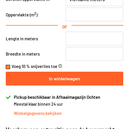
2
Oppervlakte (
m
)
OF
Lengte in meters
Breedte in meters
Voeg 10 % snijverlies toe
error_outline
In winkelwagen
Pickup beschikbaar in Afhaalmagazijn Ochten
Meestal klaar binnen 24 uur
Winkelgegevens bekijken