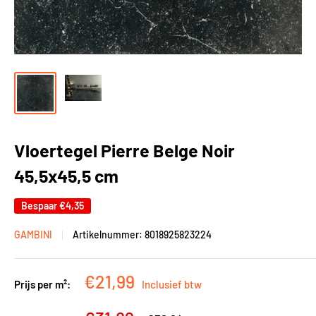
Vloertegel Pierre Belge Noir
45,5x45,5 cm
Bespaar
€4,35
GAMBINI
Artikelnummer:
8018925823224
Kortingsprijs
€21,99
Prijs per m²:
Inclusief btw