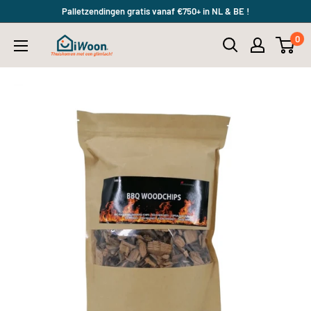
Meteen
Palletzendingen gratis vanaf €750+ in NL & BE !
naar
0
iWoon.nl
de
content