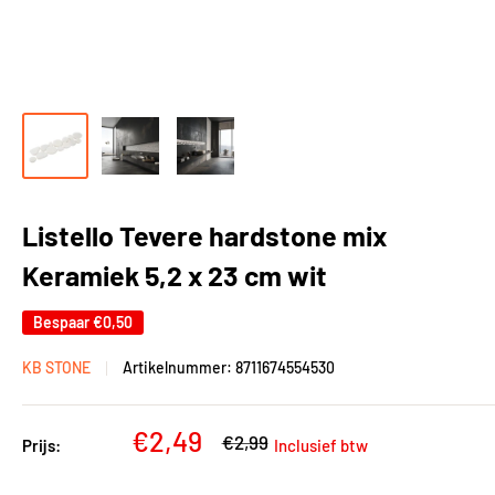
Listello Tevere hardstone mix
Keramiek 5,2 x 23 cm wit
Bespaar
€0,50
KB STONE
Artikelnummer:
8711674554530
Kortingsprijs
€2,49
Adviesprijs
€2,99
Prijs:
Inclusief btw