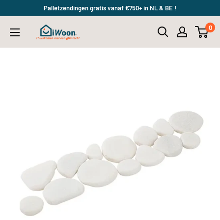
Meteen
Palletzendingen gratis vanaf €750+ in NL & BE !
naar
0
iWoon.nl
de
content