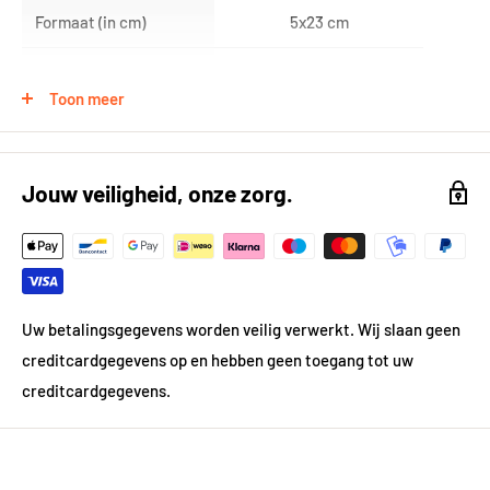
Formaat (in cm)
5x23 cm
Breedte in cm
30
Toon meer
Lengte in cm
30
Vorm
Rechthoek
Jouw veiligheid, onze zorg.
Gewicht
0.2 kg
Prijsgegevens
Uw betalingsgegevens worden veilig verwerkt. Wij slaan geen
Inhoud per pak in m²
1.0
creditcardgegevens op en hebben geen toegang tot uw
creditcardgegevens.
Technische aspecten
Vorstbestendig
Nee