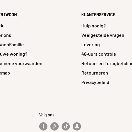
e
ER IWOON
KLANTENSERVICE
e
ek
Hulp nodig?
ns
r ons
Veelgestelde vragen
WoonFamilie
Levering
euwe woning?
48-uurs controle
gemene voorwaarden
Retour- en Terugbetalin
temap
Retourneren
Privacybeleid
Volg ons