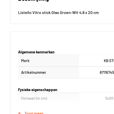
Listello Vitro stick Glas Groen-Wit 4,8 x 20 cm
Algemene kenmerken
Merk
KB S
Artikelnummer
8711674
Fysieke eigenschappen
Formaat (in cm)
5x20
Breedte in cm
2
Toon meer