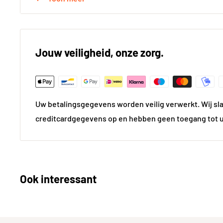
Lengte in cm
5
Kleur
Gro
Jouw veiligheid, onze zorg.
Kleur gedetailleerd
Gro
Vorm
Recht
Uw betalingsgegevens worden veilig verwerkt. Wij sl
Gewicht
1.85
creditcardgegevens op en hebben geen toegang tot 
Materiaal
Gla
Prijsgegevens
Ook interessant
Inhoud per pak in m²
0.0
Technische aspecten