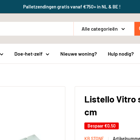
Palletzendingen gratis vanaf €750+ in NL & BE !
Alle categorieën
Doe-het-zelf
Nieuwe woning?
Hulp nodig?
Listello Vitro
cm
Bespaar
€0,50
KB STONE
Artikelnumm