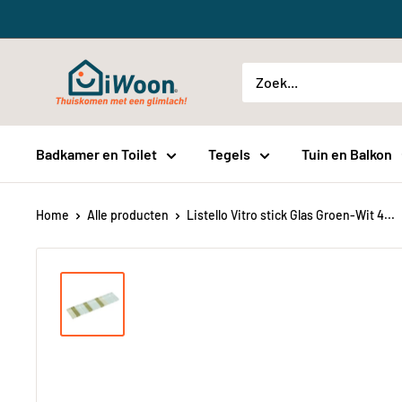
Meteen
naar
de
iWoon.nl
content
Badkamer en Toilet
Tegels
Tuin en Balkon
Home
Alle producten
Listello Vitro stick Glas Groen-Wit 4...