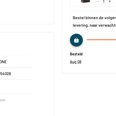
Bestel binnen de volge
levering, naar verwacht
Besteld
TONE
Aug 06
554028
 cm
0