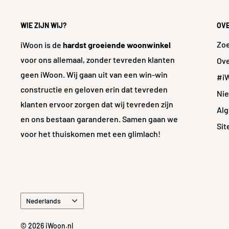
Vorstbestendig
Ne
WIE ZIJN WIJ?
OV
Gerectificeerd
Ne
Zo
iWoon is de
hardst groeiende woonwinkel
Glansgraad
Gla
voor ons allemaal, zonder tevreden klanten
Ove
geen iWoon. Wij gaan uit van een win-win
#i
constructie en geloven erin dat tevreden
Ni
klanten ervoor zorgen dat wij tevreden zijn
Al
en ons bestaan garanderen. Samen gaan we
Si
voor het thuiskomen met een glimlach!
Taal
Nederlands
© 2026 iWoon.nl