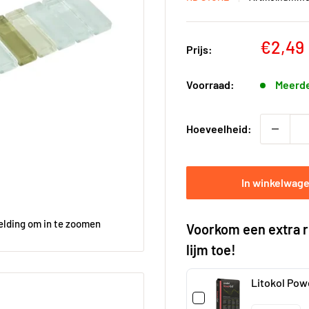
Kortin
€2,49
Prijs:
Voorraad:
Meerde
Hoeveelheid:
In winkelwag
elding om in te zoomen
Voorkom een extra r
lijm toe!
Litokol Pow