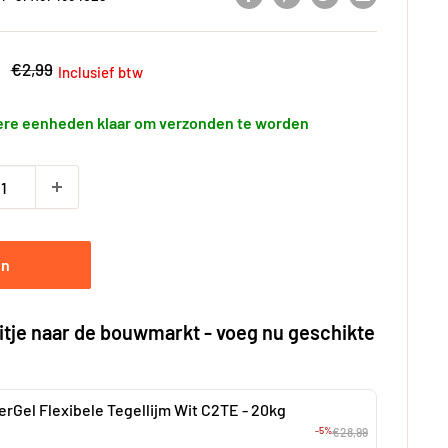
gsprijs
Adviesprijs
€2,99
Inclusief btw
re eenheden klaar om verzonden te worden
en
itje naar de bouwmarkt - voeg nu geschikte
erGel Flexibele Tegellijm Wit C2TE - 20kg
-5%
€28,99