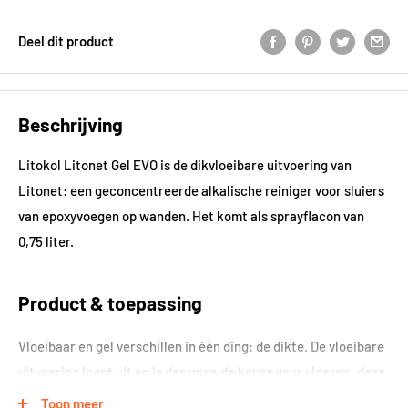
Deel dit product
Beschrijving
Litokol Litonet Gel EVO is de dikvloeibare uitvoering van
Litonet: een geconcentreerde alkalische reiniger voor sluiers
van epoxyvoegen op wanden. Het komt als sprayflacon van
0,75 liter.
Product & toepassing
Vloeibaar en gel verschillen in één ding: de dikte. De vloeibare
uitvoering loopt uit en is daarmee de keuze voor vloeren; deze
gel blijft staan waar je hem spuit en is daarom gemaakt voor
Toon meer