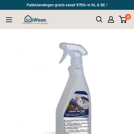
Meteen
Palletzendingen gratis vanaf €750+ in NL & BE !
naar
0
iWoon.nl
de
content