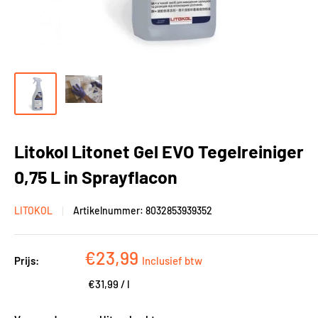
Litokol Litonet Gel EVO Tegelreiniger
0,75 L in Sprayflacon
LITOKOL
Artikelnummer:
8032853939352
Kortingsprijs
€23,99
Prijs:
Inclusief btw
€31,99
/
l