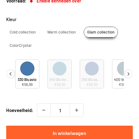
Voorraad:
Enkele eenheden over
Kleur
Cold collection
Warm collection
Glam collection
ColorCrystal
ro caraibi
330 Blu avio
340 Blu denim
350 Blu zaffiro
400 Verde salvi
9
€56,99
€56,99
€56,99
€56,99
Hoeveelheid:
In winkelwagen