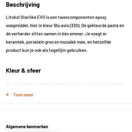
Beschrijving
Litokol Starlike EVO is een tweecomponenten epoxy
voegmiddel, hier in kleur Blu avio (330). De gekleurde pasta en
de verharder zitten samen in één emmer. Je voegt er
keramiek, porselein gres en mozaïek mee, en hetzelfde
product kun je ook als tegellijm gebruiken.
Kleur & sfeer
Blu avio (330) is gedempt grijsblauw, de toon van een bewolkte
lucht. Het geeft blauw mozaïek diepte zonder het feller te
Toon meer
maken dan het al is.
Product & toepassing
Algemene kenmerken