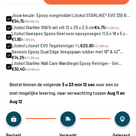
Jouw keuze: Epoxy voegmiddel Litokol STARLIKE® EVO 330 Blu
avio 2,5 kg
€54,15
€56,99
-5%
Litokol Starlike 109/G wit vilt 12 x 25 x 2,5 cm
€4,75
€4,99
-5%
Litokol Sweepex Spons Geel voor epoxyvoegen 11,5 x 18 x 5 cm
(128G0001)
€1,90
€1,99
-5%
Litokol Litonet EVO Tegelreiniger 1 L
€20,90
€21,99
-5%
Genesis Epoxy Dual Edge Voegspaan rubber met 18° & 42°
randen
€14,25
€14,99
-5%
Litokol Starlike Wall Care Wandtegel Epoxy Reiniger - Gel
Ontvetter - 0,75 L
€30,40
€31,99
-5%
Bestel binnen de volgende 
3 u 23 min 11 sec
 voor een zo 
snel mogelijke levering, naar verwachting tussen 
Aug 11 en 
Aug 12
Besteld
Verwerkt
Geleverd