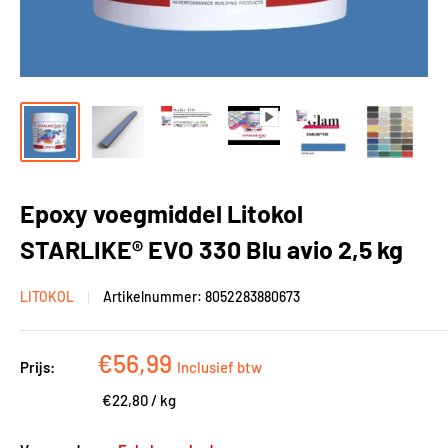
Epoxy voegmiddel Litokol
STARLIKE® EVO 330 Blu avio 2,5 kg
LITOKOL
Artikelnummer:
8052283880673
Kortingsprijs
€56,99
Prijs:
Inclusief btw
€22,80
/
kg