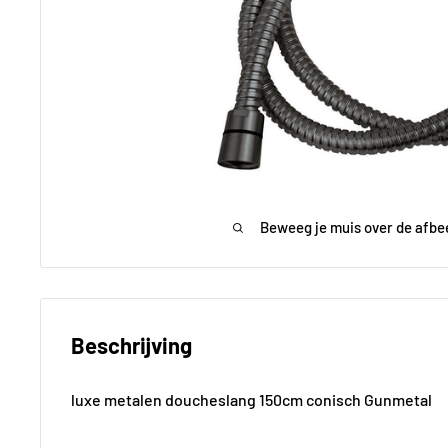
Beweeg je muis over de afbe
Beschrijving
150 cm
Brons 150 cm
Chroom 150 cm
Chroom
luxe metalen doucheslang 150cm conisch Gunmetal
€43,99
€43,99
€32,99
€3