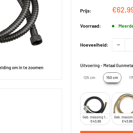
Kortin
€62,9
Prijs:
Voorraad:
Meerde
Hoeveelheid:
Uitvoering
-
Metaal Gunmeta
elding om in te zoomen
125 cm
150 cm
17
 150 cm
Geb. koper 150 cm
Metaal Geb. koper 150 cm
Geb. messing 150 cm
Geb. messin
2,99
€34,99
€42,99
€43,99
€43,99