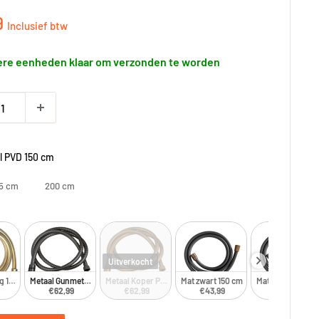
gsprijs
9
Inclusief btw
re eenheden klaar om verzonden te worden
l PVD 150 cm
5 cm
200 cm
Uitverkocht
g 150 cm
Metaal Gunmetal PVD 150 cm
Metaal Koper PVD 150 cm
Mat zwart 150 cm
Mat zwart 150 cm
€62,99
€62,99
€43,99
€43,99