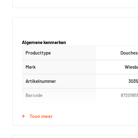
Algemene kenmerken
Producttype
Douches
Merk
Wiesb
Artikelnummer
303
Barcode
8720195
Serie
UniM
Toon meer
Fysieke eigenschappen