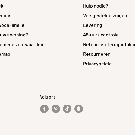
ek
Hulp nodig?
r ons
Veelgestelde vragen
WoonFamilie
Levering
euwe woning?
48-uurs controle
gemene voorwaarden
Retour- en Terugbetalin
temap
Retourneren
Privacybeleid
Volg ons