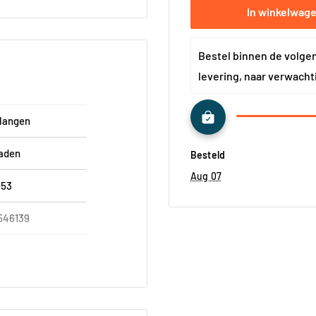
In winkelwag
Bestel binnen de volge
levering, naar verwacht
langen
aden
Besteld
Aug 07
553
546139
atch