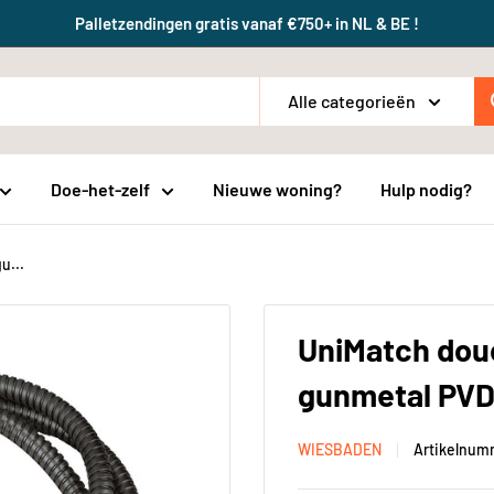
Palletzendingen gratis vanaf €750+ in NL & BE !
Alle categorieën
Doe-het-zelf
Nieuwe woning?
Hulp nodig?
u...
UniMatch dou
gunmetal PV
WIESBADEN
Artikelnum