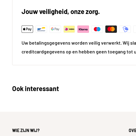
Product Lengte (in cm)
15
Jouw veiligheid, onze zorg.
Materiaal
Met
Kleur
Bro
Uw betalingsgegevens worden veilig verwerkt. Wij sl
Gewicht
0.0 
creditcardgegevens op en hebben geen toegang tot 
Technische aspecten
Draadmaat
1/2 i
Ook interessant
Technische documenten
Lijntekening
https://kh-
cdn.net/Data/Envi
/Attachment/Bijla
n/30.35
WIE ZIJN WIJ?
OV