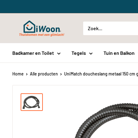
Meteen
naar
de
iWoon.nl
content
Badkamer en Toilet
Tegels
Tuin en Balkon
Home
Alle producten
UniMatch doucheslang metaal 150 cm g