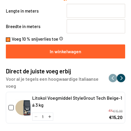
Lengte in meters
Breedte in meters
Voeg 10 % snijverlies toe
error_outline
In winkelwagen
Direct de juiste voeg erbij
Voor al je tegels een hoogwaardige Italiaanse
voeg
Litokol Voegmiddel StyleGrout Tech Beige-1
á 3 kg
-5%
€15,99
€15,20