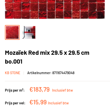
Mozaïek Red mix 29.5 x 29.5 cm
bo.001
KB STONE
Artikelnummer:
8711674479048
Kortingsprijs
€183,79
Prijs per m²:
Inclusief btw
Kortingsprijs
€15,99
Prijs per vel:
Inclusief btw