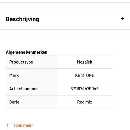
Beschrijving
Mozaïek Red mix 29.5 x 29.5 cm bo.001
Algemene kenmerken
Producttype
Mozaïek
Merk
KB STONE
Artikelnummer
8711674479048
Serie
Red mix
Fysieke eigenschappen
Toon meer