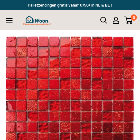
Meteen
Palletzendingen gratis vanaf €750+ in NL & BE !
naar
0
iWoon.nl
de
content