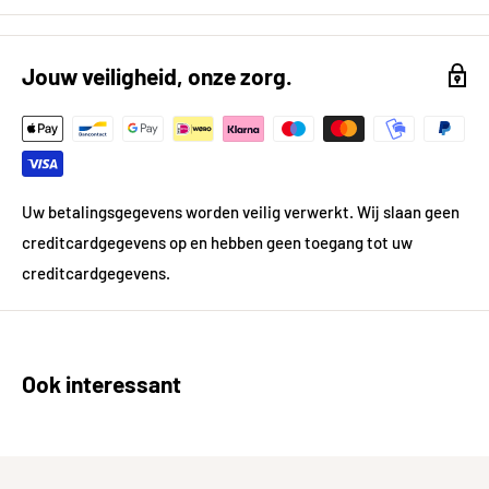
Formaat (in cm)
30x30 cm
Breedte in cm
29,5
Jouw veiligheid, onze zorg.
Lengte in cm
29,5
Kleur
Meerkleurig
Kleur gedetailleerd
Meerkleurig|Rood
Uw betalingsgegevens worden veilig verwerkt. Wij slaan geen
creditcardgegevens op en hebben geen toegang tot uw
Vorm
Vierkant
creditcardgegevens.
Gewicht
1.45 kg
Materiaal
Mix
Ook interessant
Prijsgegevens
Inhoud per pak in m²
0.087