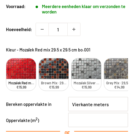
Voorraad:
Meerdere eenheden klaar om verzonden te
worden
Hoeveelheid:
Kleur
-
Mozaïek Red mix 29.5 x 29.5 cm bo.001
Mozaïek Red mix 29.5 x 29.5 cm bo.001
Brown Mix · 29,5x29,5 cm
Mozaïek Silver mix 29.5 x 29.5 cm bo.0
Grey Mix · 29,5x2
€15,99
€15,99
€15,99
€14,99
Bereken oppervlakte in
2
Oppervlakte (
m
)
OF