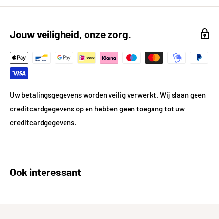
Formaat (in cm)
30x30 cm
Breedte in cm
29,5
Jouw veiligheid, onze zorg.
Lengte in cm
29,5
Kleur
Meerkleurig
Kleur gedetailleerd
Grijs|Beige|Bruin
Uw betalingsgegevens worden veilig verwerkt. Wij slaan geen
creditcardgegevens op en hebben geen toegang tot uw
Vorm
Vierkant
creditcardgegevens.
Gewicht
21.0 kg
Materiaal
Natuursteen
Ook interessant
Prijsgegevens
Inhoud per pak in m²
0.09