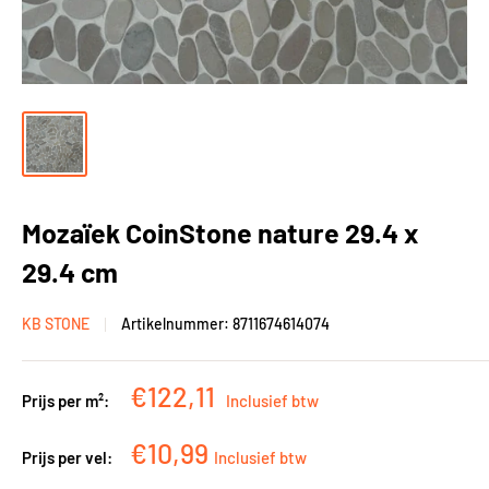
Mozaïek CoinStone nature 29.4 x
29.4 cm
KB STONE
Artikelnummer:
8711674614074
Kortingsprijs
€122,11
Prijs per m²:
Inclusief btw
Kortingsprijs
€10,99
Prijs per vel:
Inclusief btw