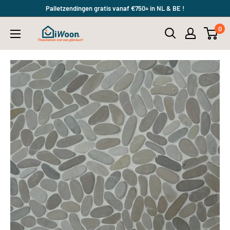
Meteen
Palletzendingen gratis vanaf €750+ in NL & BE !
naar
0
iWoon.nl
de
content