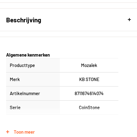
Beschrijving
Mozaïek CoinStone nature 29.4 x 29.4 cm
Algemene kenmerken
Producttype
Mozaïek
Merk
KB STONE
Artikelnummer
8711674614074
Serie
CoinStone
Fysieke eigenschappen
Toon meer