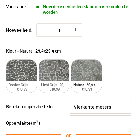
Voorraad:
Meerdere eenheden klaar om verzonden te
worden
Hoeveelheid:
Kleur
-
Nature · 29,4x29,4 cm
Donker Grijs · 29,4x29,4 cm
Licht Grijs · 29,4x29,4 cm
Nature · 29,4x29,4 cm
€10,99
€10,99
€10,99
Bereken oppervlakte in
2
Oppervlakte (
m
)
OF