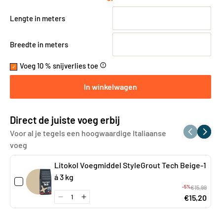
Lengte in meters
Breedte in meters
Voeg 10 % snijverlies toe
error_outline
In winkelwagen
Direct de juiste voeg erbij
Voor al je tegels een hoogwaardige Italiaanse
voeg
Litokol Voegmiddel StyleGrout Tech Beige-1
á 3 kg
-5%
€15,99
€15,20