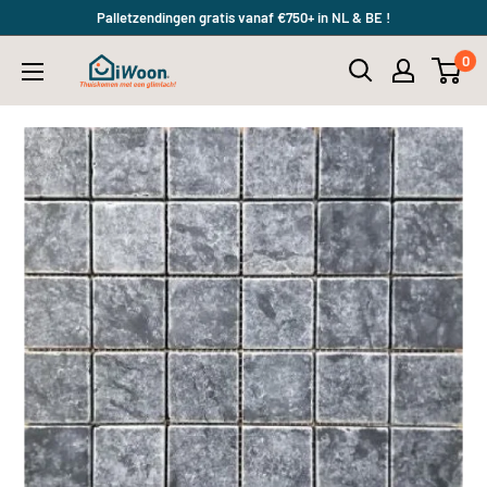
Meteen
Palletzendingen gratis vanaf €750+ in NL & BE !
naar
0
iWoon.nl
de
content