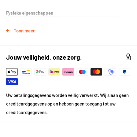
Fysieke eigenschappen
Formaat (in cm)
30x30 cm
Toon meer
Breedte in cm
30
Lengte in cm
30
Jouw veiligheid, onze zorg.
Kleur
Zwart
Kleur gedetailleerd
Zwart
Vorm
Vierkant
Uw betalingsgegevens worden veilig verwerkt. Wij slaan geen
creditcardgegevens op en hebben geen toegang tot uw
Gewicht
1.72 kg
creditcardgegevens.
Materiaal
Natuursteen