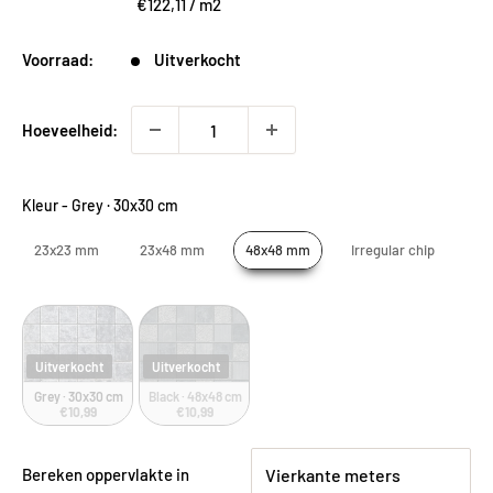
€122,11
/
m2
Voorraad:
Uitverkocht
Hoeveelheid:
Kleur
-
Grey · 30x30 cm
23x23 mm
23x48 mm
48x48 mm
Irregular chip
Uitverkocht
Uitverkocht
Grey · 30x30 cm
Black · 48x48 cm
€10,99
€10,99
Bereken oppervlakte in