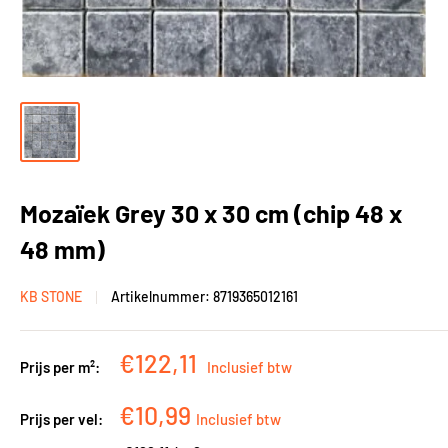
Mozaïek Grey 30 x 30 cm (chip 48 x
48 mm)
KB STONE
Artikelnummer:
8719365012161
Kortingsprijs
€122,11
Prijs per m²:
Inclusief btw
Kortingsprijs
€10,99
Prijs per vel:
Inclusief btw