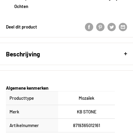
Ochten
Deel dit product
Beschrijving
Mozaïek Grey 30 x 30 x 1 chip 48 x 48 mm
Algemene kenmerken
Producttype
Mozaïek
Merk
KB STONE
Artikelnummer
8719365012161