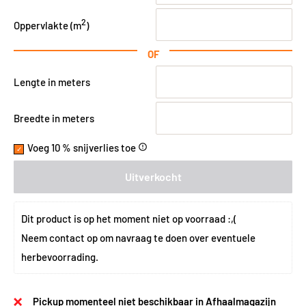
2
Oppervlakte (
m
)
OF
Lengte in meters
Breedte in meters
Voeg 10 % snijverlies toe
error_outline
Uitverkocht
Dit product is op het moment niet op voorraad :,(
Neem 
contact
 op om navraag te doen over eventuele 
herbevoorrading.
Pickup momenteel niet beschikbaar in Afhaalmagazijn