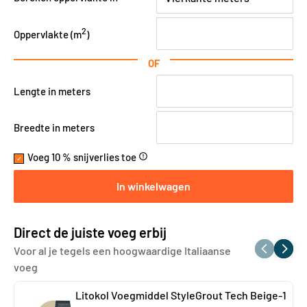
2
Oppervlakte (
m
)
OF
Lengte in meters
Breedte in meters
Voeg 10 % snijverlies toe
error_outline
In winkelwagen
Direct de juiste voeg erbij
Voor al je tegels een hoogwaardige Italiaanse
voeg
Litokol Voegmiddel StyleGrout Tech Beige-1