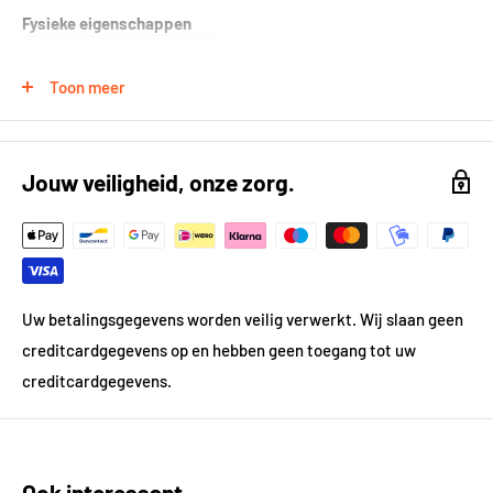
Fysieke eigenschappen
Formaat (in cm)
30x30 cm
Toon meer
Breedte in cm
30
Lengte in cm
30
Jouw veiligheid, onze zorg.
Kleur
Grijs
Kleur gedetailleerd
Grijs
Vorm
Vierkant
Uw betalingsgegevens worden veilig verwerkt. Wij slaan geen
creditcardgegevens op en hebben geen toegang tot uw
Gewicht
1.72 kg
creditcardgegevens.
Materiaal
Natuursteen
Ook interessant
Prijsgegevens