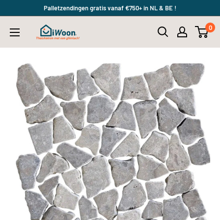
Meteen
Palletzendingen gratis vanaf €750+ in NL & BE !
naar
0
iWoon.nl
de
content