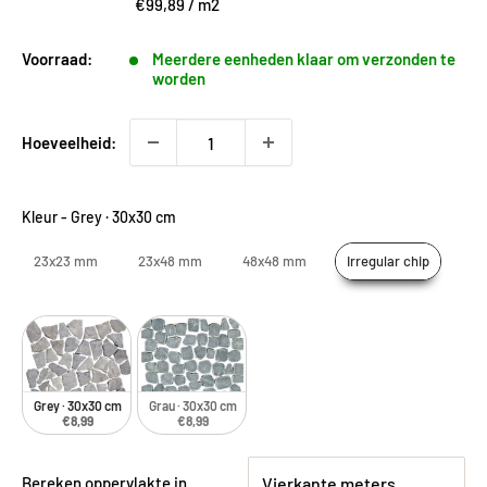
€99,89
/
m2
Voorraad:
Meerdere eenheden klaar om verzonden te
worden
Hoeveelheid:
Kleur
-
Grey · 30x30 cm
23x23 mm
23x48 mm
48x48 mm
Irregular chip
Grey · 30x30 cm
Grau · 30x30 cm
€8,99
€8,99
Bereken oppervlakte in