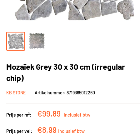
Mozaïek Grey 30 x 30 cm (irregular
chip)
KB STONE
Artikelnummer:
8719365012260
Kortingsprijs
€99,89
Prijs per m²:
Inclusief btw
Kortingsprijs
€8,99
Prijs per vel:
Inclusief btw