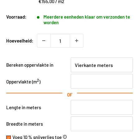
€155,00
/
m2
Voorraad:
Meerdere eenheden klaar om verzonden te
worden
Hoeveelheid:
Bereken oppervlakte in
2
Oppervlakte (
m
)
OF
Lengte in meters
Breedte in meters
Voeg 10 % snijverlies toe
error_outline