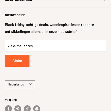
Technische aspecten
Over ons
garanderen. Samen gaan we voor het thuiskomen met een
#iWoonFamilie
Hulp nodig?
Vorstbestendig
Nee
glimlach!
NIEUWSBRIEF
Nieuwe woning?
Veelgestelde vragen
Gerectificeerd
Nee
Algemene voorwaarden
Levering
Black friday-achtige deals, wooninspiraties en recente
ontwikkelingen allemaal in onze nieuwsbrief.
Sitemap
Glansgraad
Glans
48-uurs controle
Retour- en Terugbetalingsbeleid
Je e-mailadres
Retourneren
Privacybeleid
Claim
Taal
Nederlands
Volg ons