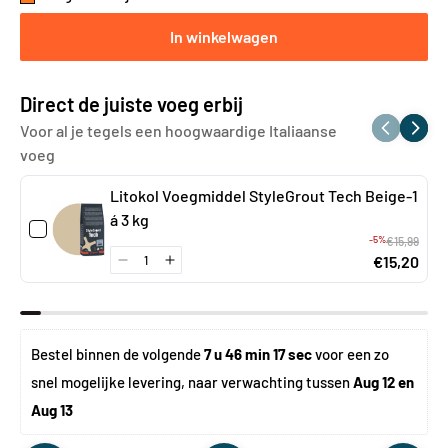
In winkelwagen
Direct de juiste voeg erbij
Voor al je tegels een hoogwaardige Italiaanse
voeg
Litokol Voegmiddel StyleGrout Tech Beige-1
á 3 kg
-5%
€15,99
€15,20
Bestel binnen de volgende 
7 u 46 min 16 sec
 voor een zo 
snel mogelijke levering, naar verwachting tussen 
Aug 12 en 
Aug 13