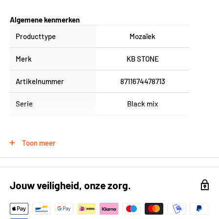
Algemene kenmerken
Producttype
Mozaïek
Merk
KB STONE
Artikelnummer
8711674478713
Serie
Black mix
Fysieke eigenschappen
Toon meer
Formaat (in cm)
30x30 cm
Breedte in cm
30
Jouw veiligheid, onze zorg.
Lengte in cm
30