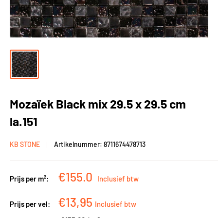
Mozaïek Black mix 29.5 x 29.5 cm
la.151
KB STONE
Artikelnummer:
8711674478713
Kortingsprijs
€155.0
Prijs per m²:
Inclusief btw
Kortingsprijs
€13,95
Prijs per vel:
Inclusief btw