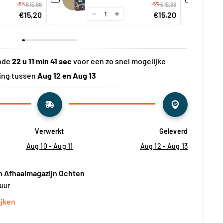
-5%
-5%
€15,99
á 3 kg
€15,99
€15,20
€15,20
nde 
22 u 11 min 40 sec
 voor een zo snel mogelijke 
ing tussen 
Aug 12 en Aug 13
Verwerkt
Geleverd
Aug 10 - Aug 11
Aug 12 - Aug 13
n Afhaalmagazijn Ochten
 uur
jken