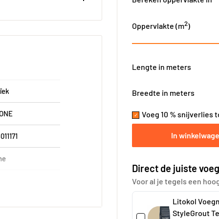
2
Oppervlakte (
m
)
Lengte in meters
ïek
Breedte in meters
TONE
Voeg 10 % snijverlies 
In winkelwag
011171
ne
Direct de juiste voeg
Voor al je tegels een hoo
Litokol Voeg
0 cm
StyleGrout T