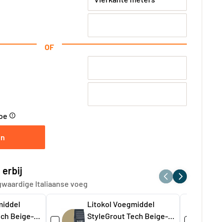
OF
toe
error_outline
en
 erbij
gwaardige Italiaanse voeg
middel
Litokol Voegmiddel
ech Beige-1
StyleGrout Tech Beige-2