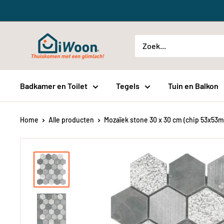
Meteen
naar
de
iWoon.nl
content
Badkamer en Toilet
Tegels
Tuin en Balkon
Home
Alle producten
Mozaïek stone 30 x 30 cm (chip 53x53