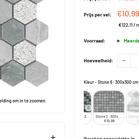
Kortin
€10,9
Prijs per vel:
€122,11
/
Voorraad:
Meerde
Hoeveelheid:
Kleur
-
Stone 6 · 300x300 cm
elding om in te zoomen
Uitve
Stone 1 · 300x300 cm
Stone 2 · 300x300 cm
Stone 
€10,99
€10,99
€
Bereken oppervlakte in