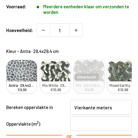
Voorraad:
Meerdere eenheden klaar om verzonden te
worden
Hoeveelheid:
Kleur
-
Antra · 29,4x29,4 cm
Uitverkocht
Antra · 29,4x29,4 cm
Mix White · 29,4x29,4 cm
Mix · 29,4x29,4 cm
Mixed Earthy · 29
€9,99
€10,99
€9,99
€10,99
Bereken oppervlakte in
2
Oppervlakte (
m
)
OF