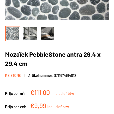
Mozaïek PebbleStone antra 29.4 x
29.4 cm
KB STONE
Artikelnummer:
8711674614012
Kortingsprijs
€111,00
Prijs per m²:
Inclusief btw
Kortingsprijs
€9,99
Prijs per vel:
Inclusief btw