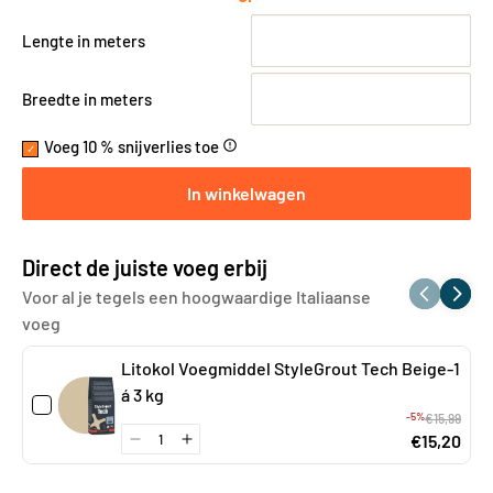
Lengte in meters
Breedte in meters
Voeg 10 % snijverlies toe
error_outline
In winkelwagen
Direct de juiste voeg erbij
Voor al je tegels een hoogwaardige Italiaanse
voeg
Litokol Voegmiddel StyleGrout Tech Beige-1
á 3 kg
-5%
€15,99
€15,20