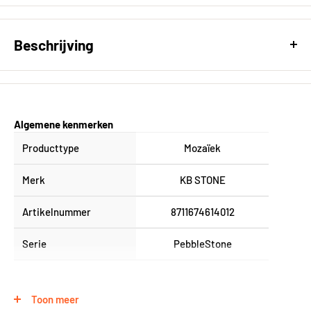
Beschrijving
Mozaïek PebbleStone antra 29.4 x 29.4 cm
Algemene kenmerken
Producttype
Mozaïek
Merk
KB STONE
Artikelnummer
8711674614012
Serie
PebbleStone
Fysieke eigenschappen
Toon meer