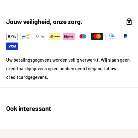
Formaat (in cm)
30x30 cm
Breedte in cm
29,4
Jouw veiligheid, onze zorg.
Lengte in cm
29,4
Kleur
Antraciet
Kleur gedetailleerd
Antraciet
Uw betalingsgegevens worden veilig verwerkt. Wij slaan geen
creditcardgegevens op en hebben geen toegang tot uw
Vorm
Vierkant
creditcardgegevens.
Gewicht
25.0 kg
Materiaal
Natuursteen
Ook interessant
Prijsgegevens
Inhoud per pak in m²
0.09