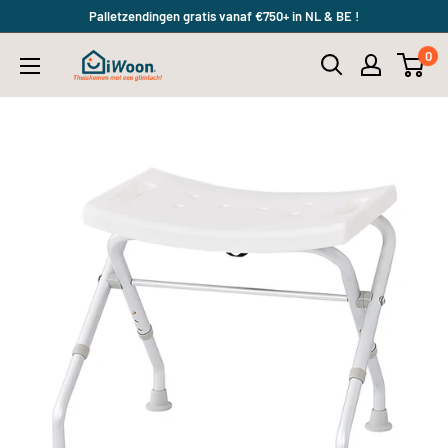
Meteen
Palletzendingen gratis vanaf €750+ in NL & BE !
naar
0
iWoon.nl
de
content