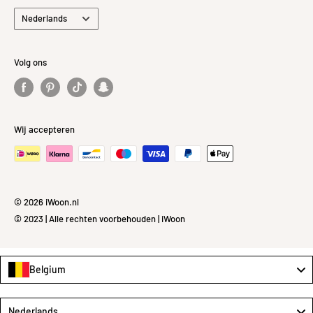
cdn.net/Data/Environme
Taal
Nederlands
nts/000101/Attachment/
Bijlage/Lijntekeningen/2
0.3514.jpg
Volg ons
Wij accepteren
© 2026 iWoon.nl
© 2023 | Alle rechten voorbehouden | iWoon
Belgium
Language
Nederlands