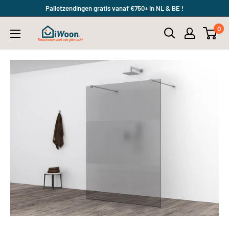
Meteen
Palletzendingen gratis vanaf €750+ in NL & BE !
naar
0
iWoon.nl
de
content