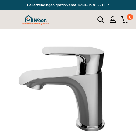
Meteen
Palletzendingen gratis vanaf €750+ in NL & BE !
naar
0
iWoon.nl
de
content