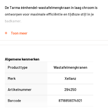
De Tarma éénhendel-wastafelmengkraan in laag chroom is
ontworpen voor maximale efficiëntie en tijdloze stijl in je
badkamer.
Toon meer
Eénhendelbediening
Met de handige éénhendelbediening van deze
wastafelmengkraan kun je eenvoudig de watertemperatuur en
Algemene kenmerken
-druk aanpassen met minimale inspanning.
Producttype
Wastafelmengkranen
Hoogwaardige Materialen
Merk
Xellanz
Gemaakt van duurzaam messing, garandeert deze kraan
Artikelnummer
294250
langdurige prestaties en betrouwbaarheid, zelfs bij dagelijks
Barcode
8718858074921
gebruik.