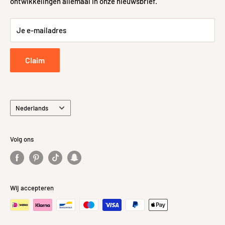
ontwikkelingen allemaal in onze nieuwsbrief.
Sitemap
48-uurs controle
Retour- en Terugbetalingsbeleid
Je e-mailadres
Retourneren
Privacybeleid
Claim
Taal
Nederlands
Volg ons
Wij accepteren