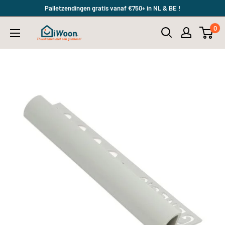
Meteen
Palletzendingen gratis vanaf €750+ in NL & BE !
naar
0
iWoon.nl
de
content