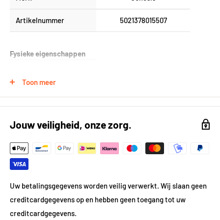
Artikelnummer
5021378015507
Fysieke eigenschappen
Product Lengte (in cm)
250
Toon meer
Product Breedte (in
2,1
cm)
Jouw veiligheid, onze zorg.
Product Hoogte (in cm)
1
Gewicht
0.94 kg
Materiaal
Kunststof
Uw betalingsgegevens worden veilig verwerkt. Wij slaan geen
Kleur
Grijs
creditcardgegevens op en hebben geen toegang tot uw
creditcardgegevens.
Kleur gedetailleerd
Grijs