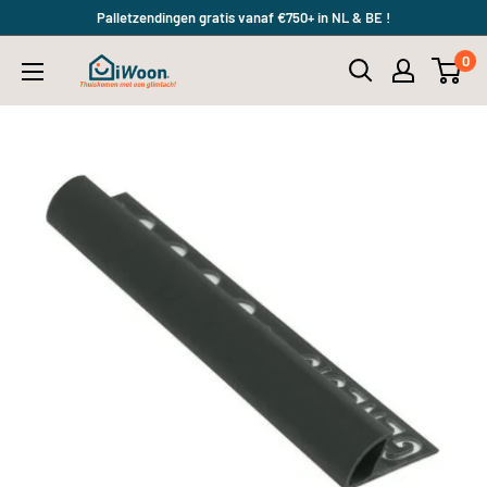
Meteen
Palletzendingen gratis vanaf €750+ in NL & BE !
naar
0
iWoon.nl
de
content