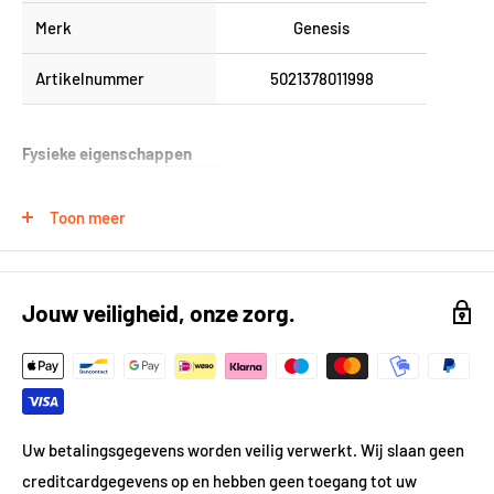
Merk
Genesis
Artikelnummer
5021378011998
Fysieke eigenschappen
Product Lengte (in cm)
250
Toon meer
Product Breedte (in
2
cm)
Jouw veiligheid, onze zorg.
Product Hoogte (in cm)
1
Gewicht
0.95 kg
Materiaal
Kunststof
Uw betalingsgegevens worden veilig verwerkt. Wij slaan geen
Kleur
Wit
creditcardgegevens op en hebben geen toegang tot uw