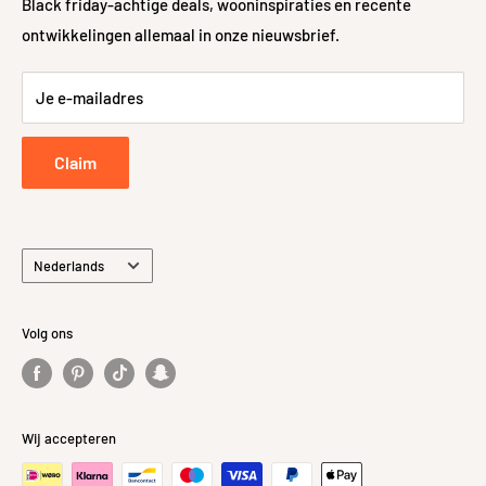
Algemene voorwaarden
Levering
Black friday-achtige deals, wooninspiraties en recente
ontwikkelingen allemaal in onze nieuwsbrief.
Sitemap
48-uurs controle
Retour- en Terugbetalingsbeleid
Je e-mailadres
Retourneren
Privacybeleid
Claim
Taal
Nederlands
Volg ons
Wij accepteren