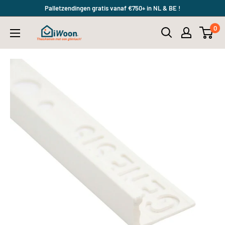
Meteen
Palletzendingen gratis vanaf €750+ in NL & BE !
naar
0
iWoon.nl
de
content