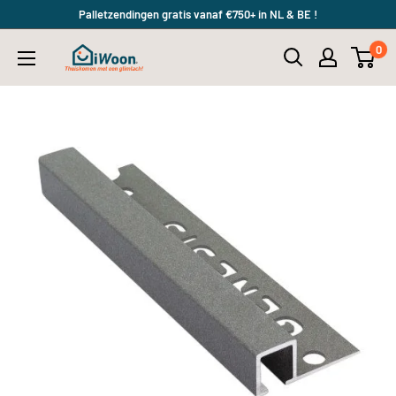
Meteen
Palletzendingen gratis vanaf €750+ in NL & BE !
naar
0
iWoon.nl
de
content