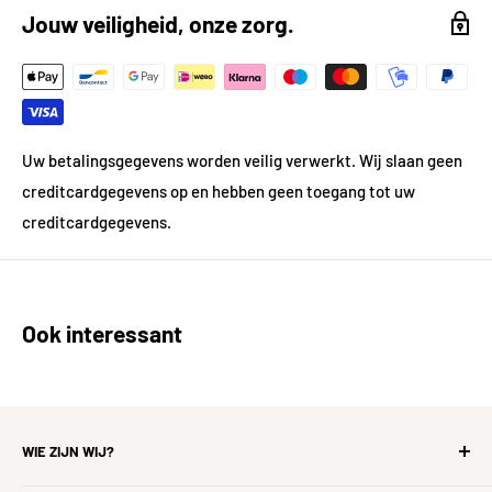
Kleur gedetailleerd
Lichtgrijs
Jouw veiligheid, onze zorg.
Vorm
Rechthoek
Gewicht
34.38 kg
Dikte in mm
9.3
Uw betalingsgegevens worden veilig verwerkt. Wij slaan geen
creditcardgegevens op en hebben geen toegang tot uw
Materiaal
Keramiek
creditcardgegevens.
Prijsgegevens
Inhoud per pak in m²
1.44
Ook interessant
Prijs per pak in €
69.11
Prijs per m²
47,99
WIE ZIJN WIJ?