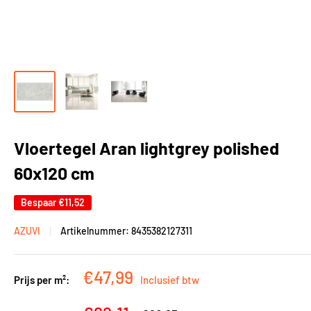
Vloertegel Aran lightgrey polished
60x120 cm
Bespaar
€11,52
AZUVI
Artikelnummer:
8435382127311
Kortingsprijs
€47,99
Prijs per m²:
Inclusief btw