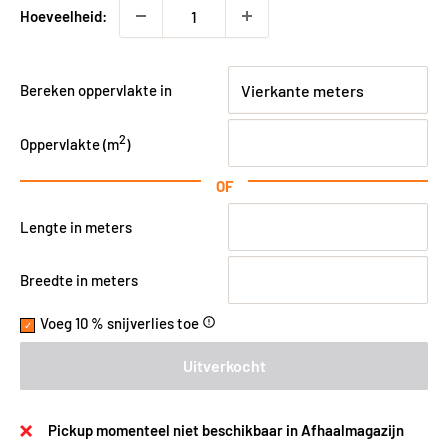
Hoeveelheid:
Bereken oppervlakte in
2
Oppervlakte (
m
)
OF
Lengte in meters
Breedte in meters
Voeg 10 % snijverlies toe
error_outline
Uitverkocht
Pickup momenteel niet beschikbaar in Afhaalmagazijn