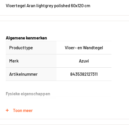
Vloertegel Aran lightgrey polished 60x120 cm
Algemene kenmerken
Producttype
Vloer- en Wandtegel
Merk
Azuvi
Artikelnummer
8435382127311
Fysieke eigenschappen
Formaat (in cm)
60x120 cm
Toon meer
Kleur
Grijs