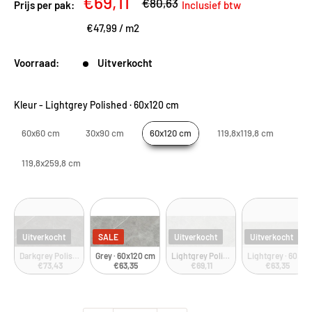
Kortingsprijs
€69,11
Adviesprijs
€80,63
Prijs per pak:
Inclusief btw
€47,99
/
m2
Voorraad:
Uitverkocht
Kleur
-
Lightgrey Polished · 60x120 cm
60x60 cm
30x90 cm
60x120 cm
119,8x119,8 cm
119,8x259,8 cm
Uitverkocht
SALE
Uitverkocht
Uitverkocht
Darkgrey Polished · 60x120 cm
Grey · 60x120 cm
Lightgrey Polished · 60x120 cm
Lightgrey · 60x12
€73,43
€63,35
€69,11
€63,35