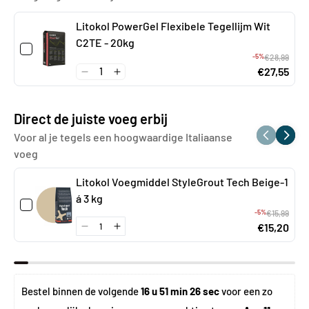
Litokol PowerGel Flexibele Tegellijm Wit
C2TE - 20kg
-5%
€28,99
€27,55
Direct de juiste voeg erbij
Voor al je tegels een hoogwaardige Italiaanse
voeg
Litokol Voegmiddel StyleGrout Tech Beige-1
á 3 kg
-5%
€15,99
€15,20
Bestel binnen de volgende 
16 u 51 min 25 sec
 voor een zo 