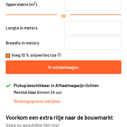
2
Oppervlakte (
m
)
OF
Lengte in meters
Breedte in meters
Voeg 10 % snijverlies toe
error_outline
In winkelwagen
Pickup beschikbaar in Afhaalmagazijn Ochten
Meestal klaar binnen 24 uur
Winkelgegevens bekijken
Voorkom een extra ritje naar de bouwmarkt
Voeg nu geschikte lijm toe!