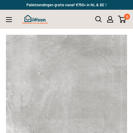
Meteen
Palletzendingen gratis vanaf €750+ in NL & BE !
naar
0
iWoon.nl
de
content