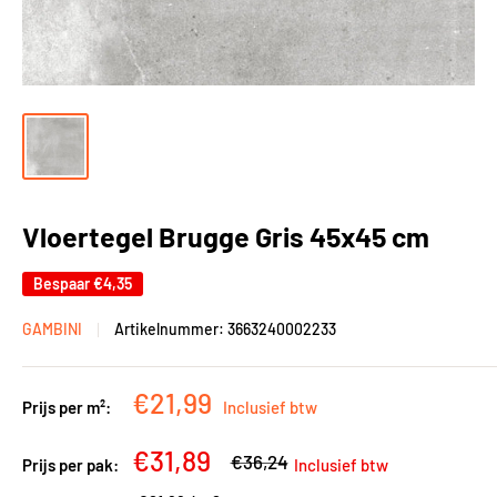
Vloertegel Brugge Gris 45x45 cm
Bespaar
€4,35
GAMBINI
Artikelnummer:
3663240002233
Kortingsprijs
€21,99
Prijs per m²:
Inclusief btw
Kortingsprijs
€31,89
Adviesprijs
€36,24
Prijs per pak:
Inclusief btw