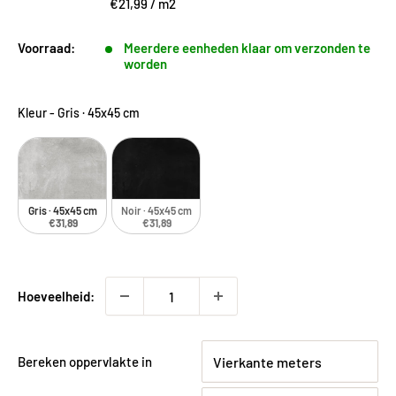
€21,99
/
m2
Voorraad:
Meerdere eenheden klaar om verzonden te
worden
Kleur
-
Gris · 45x45 cm
Gris · 45x45 cm
Noir · 45x45 cm
€31,89
€31,89
Hoeveelheid:
Bereken oppervlakte in