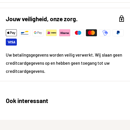
Kleur
Grijs
Kleur gedetailleerd
Grijs
Jouw veiligheid, onze zorg.
Vorm
Vierkant
Gewicht
29.0 kg
Dikte in mm
9
Uw betalingsgegevens worden veilig verwerkt. Wij slaan geen
creditcardgegevens op en hebben geen toegang tot uw
Materiaal
Keramiek
creditcardgegevens.
Prijsgegevens
Inhoud per pak in m²
1.45
Ook interessant
Prijs per pak in €
31.89
Prijs per m²
21,99