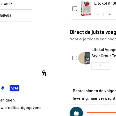
Litokol K 1
Seramik
656468
Direct de juiste voeg
Voor al je tegels een hoo
0 cm
Litokol Voeg
ciet
StyleGrout T
á 3 kg
ciet
ant
 kg
Bestel binnen de volge
levering, naar verwacht
aan geen
uw creditcardgegevens.
miek