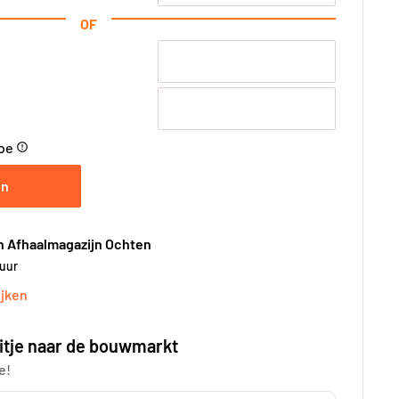
OF
toe
error_outline
en
n Afhaalmagazijn Ochten
 uur
jken
itje naar de bouwmarkt
e!