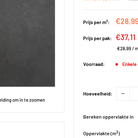
Kortin
€28,9
Prijs per m²:
Kortin
€37,11
Prijs per pak:
€28,99
/
m
Voorraad:
Enkele
Hoeveelheid:
elding om in te zoomen
Bereken oppervlakte in
2
Oppervlakte (
m
)