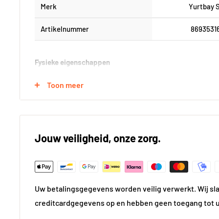
Merk
Yurtbay 
Artikelnummer
8693531
Fysieke eigenschappen
Formaat (in cm)
80x8
Toon meer
Kleur
Antra
Kleur gedetailleerd
Antra
Jouw veiligheid, onze zorg.
Vorm
Vierk
Gewicht
32.36
Uw betalingsgegevens worden veilig verwerkt. Wij sl
Dikte in mm
10
creditcardgegevens op en hebben geen toegang tot 
Materiaal
Kera