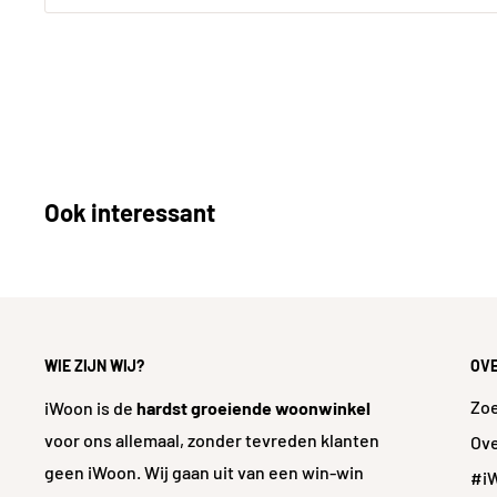
Prijsgegevens
Inhoud per pak in m²
1.2
Prijs per pak in €
37.
Prijs per m²
28,
Ook interessant
Technische aspecten
Vorstbestendig
J
WIE ZIJN WIJ?
OV
Gerectificeerd
J
Zo
iWoon is de
hardst groeiende woonwinkel
Glansgraad
Ma
voor ons allemaal, zonder tevreden klanten
Ove
Antislip waarde
R
geen iWoon. Wij gaan uit van een win-win
#i