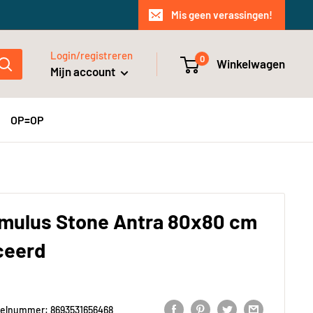
Mis geen verassingen!
Login/registreren
0
Winkelwagen
Mijn account
OP=OP
umulus Stone Antra 80x80 cm
ceerd
kelnummer:
8693531656468