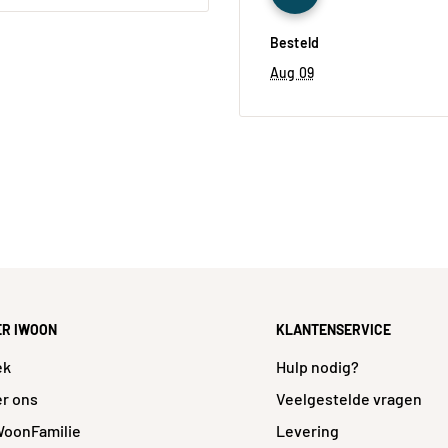
Besteld
Aug 09
8
11
99
a
ER IWOON
KLANTENSERVICE
a
ek
Hulp nodig?
t
r ons
Veelgestelde vragen
9
WoonFamilie
Levering