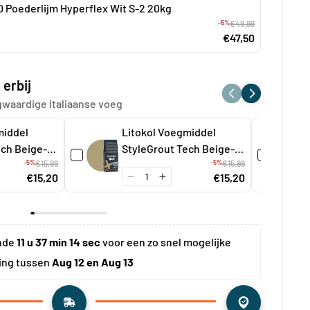
00 Poederlijm Hyperflex Wit S-2 20kg
-5%
€49,99
€47,50
 erbij
gwaardige Italiaanse voeg
middel
Litokol Voegmiddel
ech Beige-1
StyleGrout Tech Beige-2
-5%
-5%
€15,99
á 3 kg
€15,99
€15,20
€15,20
nde 
11 u 37 min 13 sec
 voor een zo snel mogelijke 
ing tussen 
Aug 12 en Aug 13