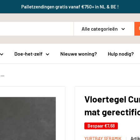
Palletzendingen gratis vanaf €750+ in NL & BE !
Alle categorieën
Doe-het-zelf
Nieuwe woning?
Hulp nodig?
...
Vloertegel C
mat gerectifi
Bespaar
€7,68
YURTBAY SERAMIK
Arti