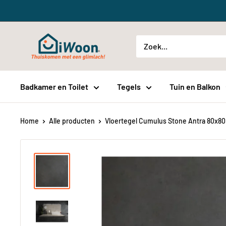
Meteen
naar
de
iWoon.nl
content
Badkamer en Toilet
Tegels
Tuin en Balkon
Home
Alle producten
Vloertegel Cumulus Stone Antra 80x80 