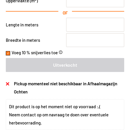
Oppervlakte (
m
)
OF
Lengte in meters
Breedte in meters
Voeg 10 % snijverlies toe
error_outline
Uitverkocht
Pickup momenteel niet beschikbaar in Afhaalmagazijn
Ochten
Dit product is op het moment niet op voorraad :,(
Neem 
contact
 op om navraag te doen over eventuele 
herbevoorrading.