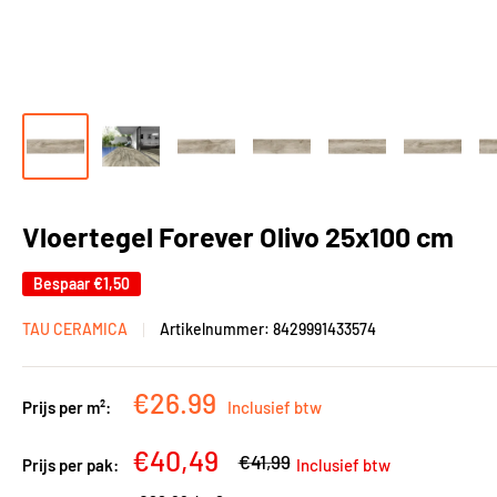
Vloertegel Forever Olivo 25x100 cm
Bespaar
€1,50
TAU CERAMICA
Artikelnummer:
8429991433574
Kortingsprijs
€26.99
Prijs per m²:
Inclusief btw
Kortingsprijs
€40,49
Adviesprijs
€41,99
Prijs per pak:
Inclusief btw