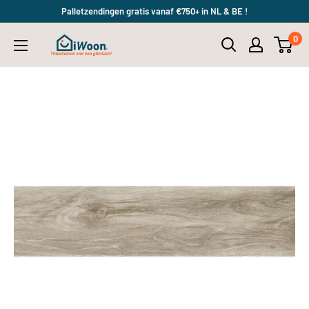
Meteen
Palletzendingen gratis vanaf €750+ in NL & BE !
naar
0
iWoon.nl
de
content