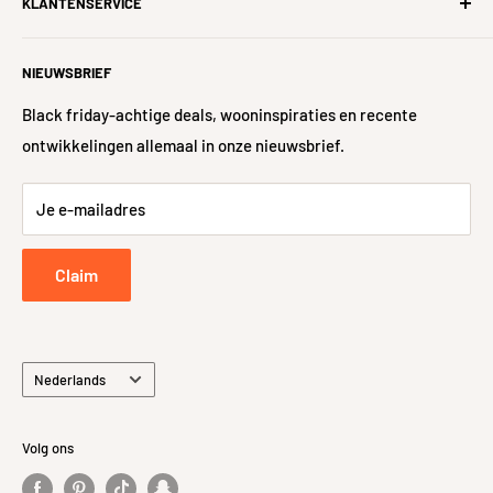
KLANTENSERVICE
Over ons
garanderen. Samen gaan we voor het thuiskomen met een
#iWoonFamilie
Hulp nodig?
Glansgraad
Mat
glimlach!
NIEUWSBRIEF
Nieuwe woning?
Veelgestelde vragen
Antislip waarde
R9
Algemene voorwaarden
Levering
Black friday-achtige deals, wooninspiraties en recente
ontwikkelingen allemaal in onze nieuwsbrief.
Sitemap
Geschikt voor
Ja
48-uurs controle
vloerverwarming
Retour- en Terugbetalingsbeleid
Je e-mailadres
Retourneren
Privacybeleid
Claim
Taal
Nederlands
Volg ons