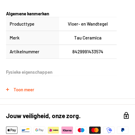
Algemene kenmerken
Producttype
Vloer- en Wandtegel
Merk
Tau Ceramica
Artikelnummer
8429991433574
Fysieke eigenschappen
Formaat (in cm)
25x100 cm
Toon meer
Kleur
Groen
Kleur gedetailleerd
Olivo
Jouw veiligheid, onze zorg.
Vorm
Rechthoek