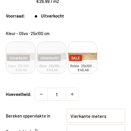
€26,99
/
m2
Voorraad:
Uitverkocht
Kleur
-
Olivo · 25x100 cm
Uitverkocht
Uitverkocht
SALE
Haya · 25x100 cm
Olivo · 25x100 cm
Roble · 25x100 cm
€40,49
€40,49
€40,49
Hoeveelheid:
Bereken oppervlakte in
2