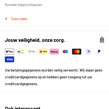
Fysieke eigenschappen
Formaat (in cm)
100x100 cm
Toon meer
Kleur
Grijs
Kleur gedetailleerd
Lichtgrijs
Jouw veiligheid, onze zorg.
Vorm
Vierkant
Gewicht
20.0 kg
Dikte in mm
8.5
Uw betalingsgegevens worden veilig verwerkt. Wij slaan geen
creditcardgegevens op en hebben geen toegang tot uw
Materiaal
Keramiek
creditcardgegevens.
Prijsgegevens
Inhoud per pak in m²
2.0
Ook interessant