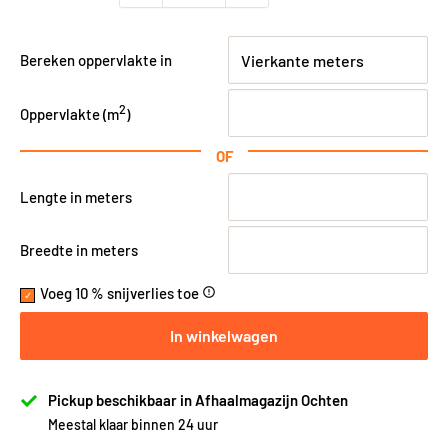
Bereken oppervlakte in
2
Oppervlakte (
m
)
OF
Lengte in meters
Breedte in meters
Voeg 10 % snijverlies toe
error_outline
In winkelwagen
Pickup beschikbaar in Afhaalmagazijn Ochten
Meestal klaar binnen 24 uur