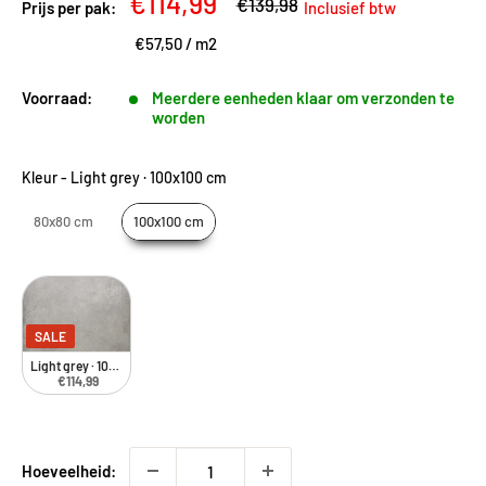
Kortingsprijs
€114,99
Adviesprijs
€139,98
Prijs per pak:
Inclusief btw
€57,50
/
m2
Voorraad:
Meerdere eenheden klaar om verzonden te
worden
Kleur
-
Light grey · 100x100 cm
80x80 cm
100x100 cm
SALE
Light grey · 100x100 cm
€114,99
Hoeveelheid: