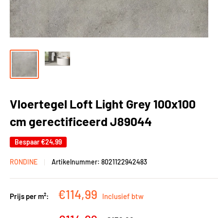
Vloertegel Loft Light Grey 100x100
cm gerectificeerd J89044
Bespaar
€24,99
RONDINE
Artikelnummer:
8021122942483
Kortingsprijs
€114,99
Prijs per m²:
Inclusief btw