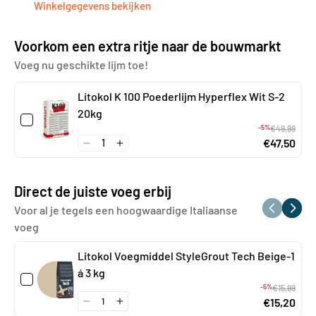
Winkelgegevens bekijken
Voorkom een extra ritje naar de bouwmarkt
Voeg nu geschikte lijm toe!
Litokol K 100 Poederlijm Hyperflex Wit S-2
20kg
-5%
€49,99
€47,50
Direct de juiste voeg erbij
Voor al je tegels een hoogwaardige Italiaanse
voeg
Litokol Voegmiddel StyleGrout Tech Beige-1
á 3 kg
-5%
€15,99
€15,20