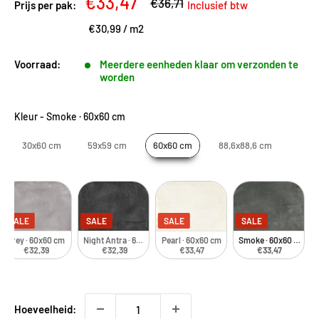
Kortingsprijs
€33,47
Adviesprijs
€36,71
Prijs per pak:
Inclusief btw
€30,99
/
m2
Voorraad:
Meerdere eenheden klaar om verzonden te
worden
Kleur
-
Smoke · 60x60 cm
30x60 cm
59x59 cm
60x60 cm
88,6x88,6 cm
SALE
SALE
SALE
SALE
Grey · 60x60 cm
Night Antra · 60x60 cm
Pearl · 60x60 cm
Smoke · 60x60 cm
€32,39
€32,39
€33,47
€33,47
Hoeveelheid: