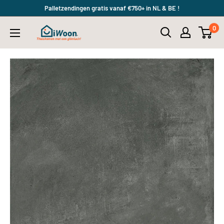
Meteen
Palletzendingen gratis vanaf €750+ in NL & BE !
naar
0
iWoon.nl
de
content