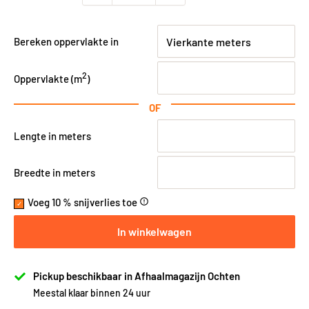
Bereken oppervlakte in
2
Oppervlakte (
m
)
OF
Lengte in meters
Breedte in meters
Voeg 10 % snijverlies toe
error_outline
In winkelwagen
Pickup beschikbaar in Afhaalmagazijn Ochten
Meestal klaar binnen 24 uur