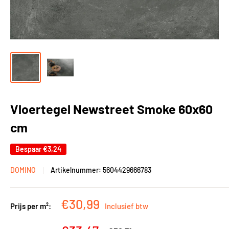
Vloertegel Newstreet Smoke 60x60
cm
Bespaar
€3,24
DOMINO
Artikelnummer:
5604429666783
Kortingsprijs
€30,99
Prijs per m²:
Inclusief btw