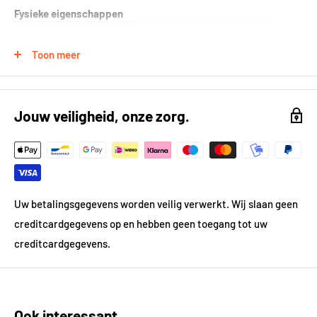
Fysieke eigenschappen
Formaat (in cm)
60x60 cm
Toon meer
Kleur
Grijs
Kleur gedetailleerd
Grijs
Jouw veiligheid, onze zorg.
Vorm
Vierkant
Gewicht
20.52 kg
Dikte in mm
9
Uw betalingsgegevens worden veilig verwerkt. Wij slaan geen
creditcardgegevens op en hebben geen toegang tot uw
Materiaal
Keramiek
creditcardgegevens.
Prijsgegevens
Inhoud per pak in m²
1.08
Ook interessant