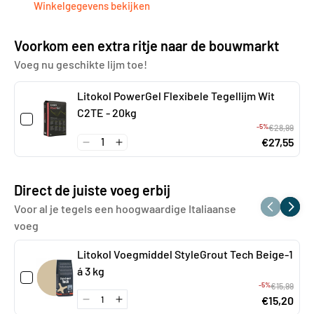
Winkelgegevens bekijken
Voorkom een extra ritje naar de bouwmarkt
Voeg nu geschikte lijm toe!
Litokol PowerGel Flexibele Tegellijm Wit
C2TE - 20kg
-5%
€28,99
€27,55
Direct de juiste voeg erbij
Voor al je tegels een hoogwaardige Italiaanse
voeg
Litokol Voegmiddel StyleGrout Tech Beige-1
á 3 kg
-5%
€15,99
€15,20