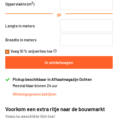
2
Oppervlakte (
m
)
OF
Lengte in meters
Breedte in meters
Voeg 10 % snijverlies toe
error_outline
In winkelwagen
Pickup beschikbaar in Afhaalmagazijn Ochten
Meestal klaar binnen 24 uur
Winkelgegevens bekijken
Voorkom een extra ritje naar de bouwmarkt
Voeg nu geschikte lijm toe!