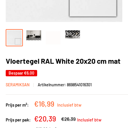
Vloertegel RAL White 20x20 cm mat
Bespaar
€6,00
SERAMIKSAN
Artikelnummer:
8698541016301
Kortingsprijs
€16,99
Prijs per m²:
Inclusief btw
Kortingsprijs
€20,39
Adviesprijs
€26,39
Prijs per pak:
Inclusief btw