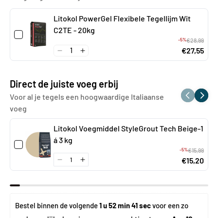
Litokol PowerGel Flexibele Tegellijm Wit
C2TE - 20kg
-5%
€28,99
€27,55
Direct de juiste voeg erbij
Voor al je tegels een hoogwaardige Italiaanse
voeg
Litokol Voegmiddel StyleGrout Tech Beige-1
á 3 kg
-5%
€15,99
€15,20
Bestel binnen de volgende 
1 u 52 min 41 sec
 voor een zo 