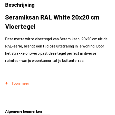
Beschrijving
Seramiksan RAL White 20x20 cm
Vloertegel
Deze matte witte vloertegel van Seramiksan, 20x20 cm uit de
RAL-serie, brengt een tijdloze uitstraling in je woning. Door
het strakke ontwerp past deze tegel perfect in diverse
ruimtes - van je woonkamer tot je buitenterras.
Veelzijdig toepasbaar
Toon meer
Wat deze tegel zo bijzonder maakt? Je kunt hem werkelijk
overal leggen! In tegenstelling tot wat vaak wordt gedacht,
beperkt deze tegel zich niet alleen tot badkamer of toilet. Leg
hem in je woonkamer voor een frisse basis, gebruik hem in je
Algemene kenmerken