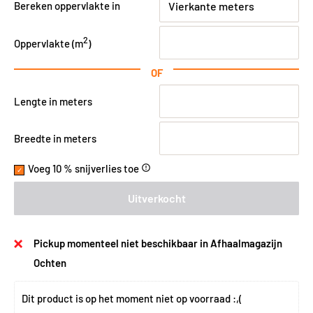
Bereken oppervlakte in
2
Oppervlakte (
m
)
OF
Lengte in meters
Breedte in meters
Voeg 10 % snijverlies toe
error_outline
Uitverkocht
Pickup momenteel niet beschikbaar in Afhaalmagazijn
Ochten
Dit product is op het moment niet op voorraad :,(