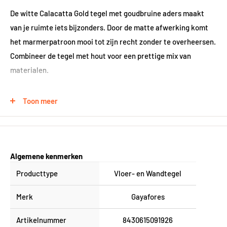
De witte Calacatta Gold tegel met goudbruine aders maakt
van je ruimte iets bijzonders. Door de matte afwerking komt
het marmerpatroon mooi tot zijn recht zonder te overheersen.
Combineer de tegel met hout voor een prettige mix van
materialen.
Toon meer
Voor elke ruimte
Deze tegel past zich aan jouw stijl aan. In de keuken,
woonkamer of slaapkamer - het marmerpatroon brengt leven
in je interieur terwijl de matte uitvoering voor balans zorgt. De
Algemene kenmerken
zachte uitstraling maakt deze tegel geschikt voor zowel
Producttype
Vloer- en Wandtegel
traditionele als moderne interieurs.
Merk
Gayafores
Praktische details
Artikelnummer
8430615091926