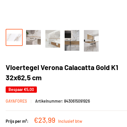
Vloertegel Verona Calacatta Gold K1
32x62,5 cm
Bespaar
€5,00
GAYAFORES
Artikelnummer:
8430615091926
Kortingsprijs
€23,99
Prijs per m²:
Inclusief btw