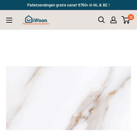
Meteen
Palletzendingen gratis vanaf €750+ in NL & BE !
naar
0
iWoon.nl
de
content