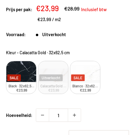
Kortingsprijs
€23,99
Adviesprijs
€28,99
Prijs per pak:
Inclusief btw
€23,99
/
m2
Voorraad:
Uitverkocht
Kleur
-
Calacatta Gold · 32x62,5 cm
SALE
Uitverkocht
SALE
Black · 32x62,5 cm
Calacatta Gold · 32x62,5 cm
Blanco · 32x62,5 cm
€23,99
€23,99
€22,99
Hoeveelheid: