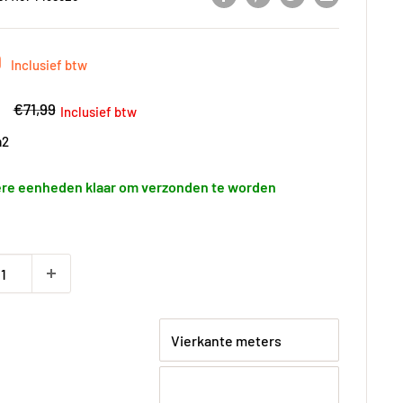
gsprijs
9
Inclusief btw
gsprijs
Adviesprijs
€71,99
Inclusief btw
2
re eenheden klaar om verzonden te worden