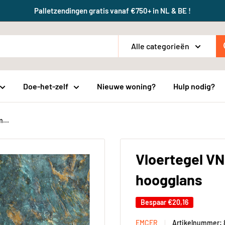
Palletzendingen gratis vanaf €750+ in NL & BE !
Alle categorieën
Doe-het-zelf
Nieuwe woning?
Hulp nodig?
...
Vloertegel V
hoogglans
Bespaar
€20,16
EMCER
Artikelnummer: