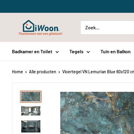
Meteen
naar
de
iWoon.nl
content
Badkamer en Toilet
Tegels
Tuin en Balkon
Home
Alle producten
Vloertegel VN Lemurian Blue 60x120 cm