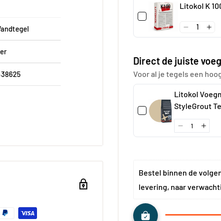
Litokol K 1
kkende Lemurian Blue
Wandtegel
die alle aandacht trekt
er
Direct de juiste voeg
Voor al je tegels een hoo
438625
n in een kunstwerk dat
Litokol Voeg
StyleGrout T
oer die bezoekers doet
á 3 kg
0 cm
et een inspirerende
uw
e met een hoofdeinde-
uw
Bestel binnen de volge
levering, naar verwacht
hoek
 kg
eren