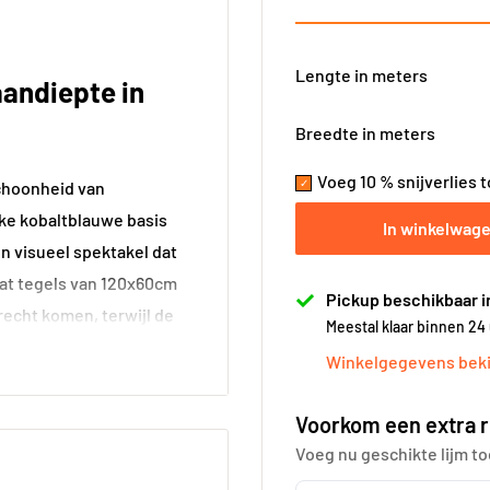
Lengte in meters
aandiepte in
Breedte in meters
Voeg 10 % snijverlies 
choonheid van
ke kobaltblauwe basis
In winkelwag
 visueel spektakel dat
at tegels van 120x60cm
Pickup beschikbaar i
 recht komen, terwijl de
Meestal klaar binnen 24
 het karakter van je
Winkelgegevens beki
Voorkom een extra r
 hele huis
Voeg nu geschikte lijm to