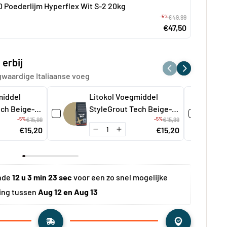
00 Poederlijm Hyperflex Wit S-2 20kg
-5%
€49,99
€47,50
 erbij
gwaardige Italiaanse voeg
middel
Litokol Voegmiddel
ech Beige-1
StyleGrout Tech Beige-2
-5%
-5%
€15,99
á 3 kg
€15,99
€15,20
€15,20
nde 
12 u 3 min 22 sec
 voor een zo snel mogelijke 
ing tussen 
Aug 12 en Aug 13