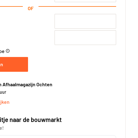
OF
toe
error_outline
en
n Afhaalmagazijn Ochten
 uur
jken
itje naar de bouwmarkt
e!