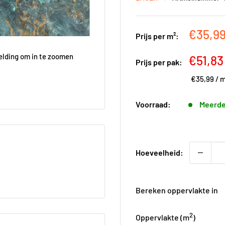
Kortin
€35,9
Prijs per m²:
elding om in te zoomen
Kortin
€51,83
Prijs per pak:
€35,99
/
m
Voorraad:
Meerde
Hoeveelheid:
Bereken oppervlakte in
2
Oppervlakte (
m
)