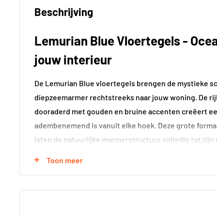
Beschrijving
Lemurian Blue Vloertegels - Oce
jouw interieur
De Lemurian Blue vloertegels brengen de mystieke s
diepzeemarmer rechtstreeks naar jouw woning. De rij
dooraderd met gouden en bruine accenten creëert een
adembenemend is vanuit elke hoek. Deze grote forma
laten de natuurlijke marmerstructuur volledig tot zijn
hoogglans afwerking zorgt voor een luxueuze glans die
Toon meer
ruimte compleet verandert.
Veelzijdige toepassingen door het