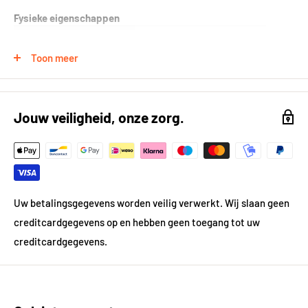
Fysieke eigenschappen
Gewicht
0.0 kg
Toon meer
Technische specificaties
Lijntekening
https://kh-compano.b-
Jouw veiligheid, onze zorg.
cdn.net/Data/Environme
nts/000101/Attachment/
Bijlage/Lijntekeningen/5
3.4404.jpg
Uw betalingsgegevens worden veilig verwerkt. Wij slaan geen
creditcardgegevens op en hebben geen toegang tot uw
creditcardgegevens.