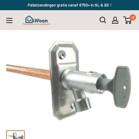
Meteen
Palletzendingen gratis vanaf €750+ in NL & BE !
naar
0
iWoon.nl
de
content