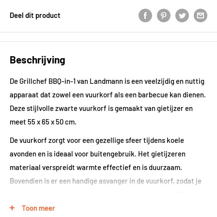
Deel dit product
Beschrijving
De Grillchef BBQ-in-1 van Landmann is een veelzijdig en nuttig
apparaat dat zowel een vuurkorf als een barbecue kan dienen.
Deze stijlvolle zwarte vuurkorf is gemaakt van gietijzer en
meet 55 x 65 x 50 cm.
De vuurkorf zorgt voor een gezellige sfeer tijdens koele
avonden en is ideaal voor buitengebruik. Het gietijzeren
materiaal verspreidt warmte effectief en is duurzaam.
Bovendien is er een handige asvanger in de vuurkorf, zodat je
de as eenvoudig kunt verwijderen en je tuin schoon blijft.
Toon meer
Dat is echter nog niet alles! Deze veelzijdige vuurkorf kan ook