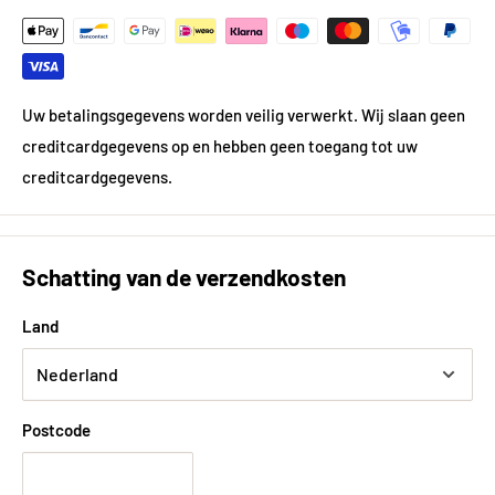
Product Diameter ø (in
35.5
cm)
Gewicht
9.14 kg
Uw betalingsgegevens worden veilig verwerkt. Wij slaan geen
creditcardgegevens op en hebben geen toegang tot uw
Materiaal
Staal
creditcardgegevens.
Kleur
Zwart
Schatting van de verzendkosten
Technische eigenschappen
Energiebron
Houtskool
Land
Warmhoudrek
Nee
Materiaal roosters
Geëmailleerd gietijzer
Postcode
Aantal handgrepen
0