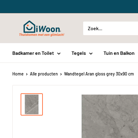
Meteen
naar
de
iWoon.nl
content
Badkamer en Toilet
Tegels
Tuin en Balkon
Home
Alle producten
Wandtegel Aran gloss grey 30x90 cm