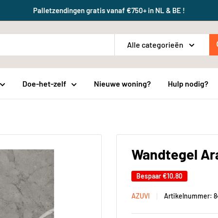
Palletzendingen gratis vanaf €750+ in NL & BE !
Alle categorieën
Doe-het-zelf
Nieuwe woning?
Hulp nodig?
Wandtegel Ar
Bespaar
€10,80
AZUVI
Artikelnummer:
8