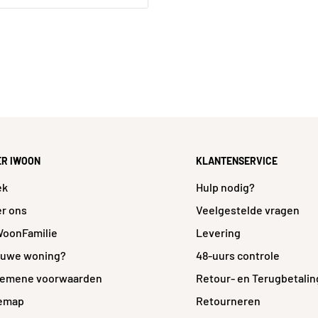
5
79
99
ER IWOON
KLANTENSERVICE
t
ek
Hulp nodig?
r ons
Veelgestelde vragen
WoonFamilie
Levering
euwe woning?
48-uurs controle
gemene voorwaarden
Retour- en Terugbetalin
temap
Retourneren