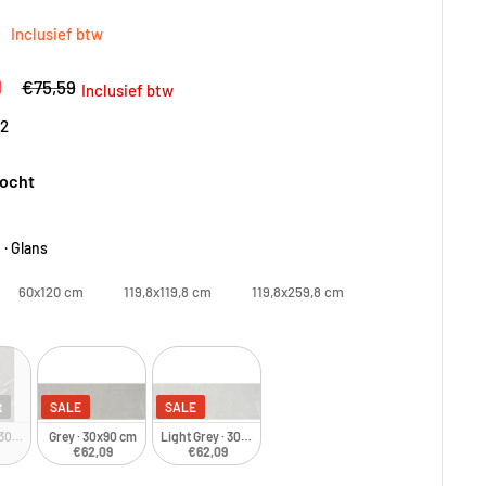
gsprijs
9
Inclusief btw
gsprijs
9
Adviesprijs
€75,59
Inclusief btw
2
kocht
 · Glans
60x120 cm
119,8x119,8 cm
119,8x259,8 cm
t
SALE
SALE
 30x90 cm · Glans
Grey · 30x90 cm
Light Grey · 30x90 cm
€62,09
€62,09