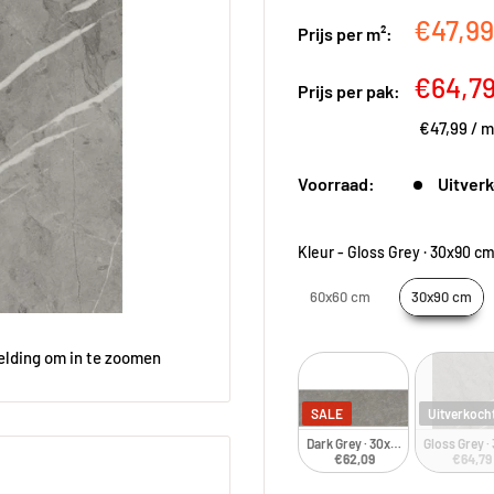
Kortin
€47,9
Prijs per m²:
Kortin
€64,7
Prijs per pak:
€47,99
/
m
Voorraad:
Uitver
Kleur
-
Gloss Grey · 30x90 cm
60x60 cm
30x90 cm
elding om in te zoomen
SALE
Uitverkoch
Dark Grey · 30x90 cm
Gloss Grey ·
€62,09
€64,79