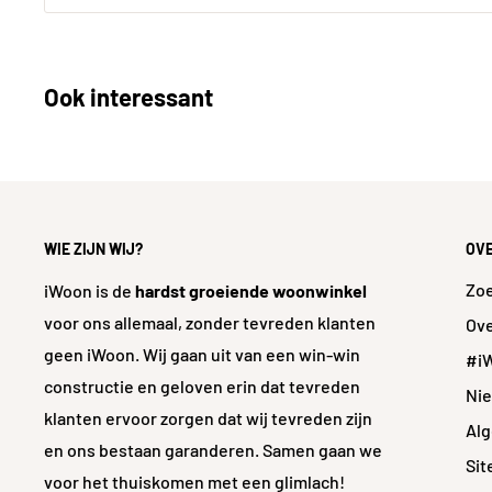
Prijsgegevens
Inhoud per pak in m²
1.3
Ook interessant
Prijs per pak in €
64.
Prijs per m²
47,
Technische aspecten
WIE ZIJN WIJ?
OV
Glansgraad
Ma
Zo
iWoon is de
hardst groeiende woonwinkel
voor ons allemaal, zonder tevreden klanten
Ove
geen iWoon. Wij gaan uit van een win-win
#i
constructie en geloven erin dat tevreden
Ni
klanten ervoor zorgen dat wij tevreden zijn
Al
en ons bestaan garanderen. Samen gaan we
Si
voor het thuiskomen met een glimlach!