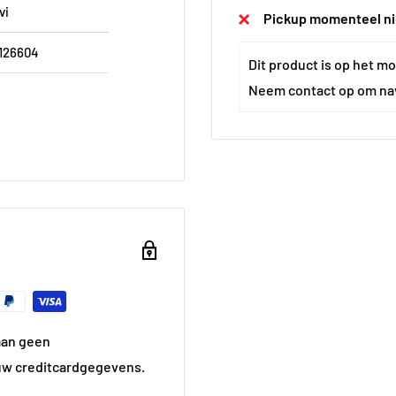
vi
Pickup momenteel nie
126604
Dit product is op het mo
Neem 
contact
 op om na
0 cm
js
js
hoek
 kg
aan geen
miek
uw creditcardgegevens.