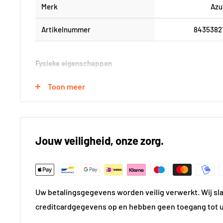
Merk
Azu
Artikelnummer
8435382
Fysieke eigenschappen
Formaat (in cm)
30x9
Toon meer
Kleur
Gri
Kleur gedetailleerd
Gri
Jouw veiligheid, onze zorg.
Vorm
Recht
Gewicht
21.2
Uw betalingsgegevens worden veilig verwerkt. Wij sl
Materiaal
Kera
creditcardgegevens op en hebben geen toegang tot 