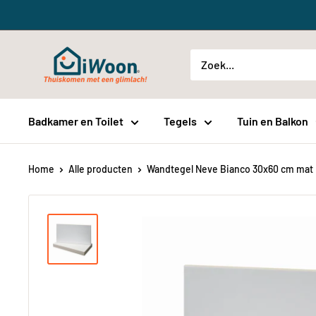
Meteen
naar
de
iWoon.nl
content
Badkamer en Toilet
Tegels
Tuin en Balkon
Home
Alle producten
Wandtegel Neve Bianco 30x60 cm mat