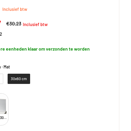
gsprijs
9
Inclusief btw
gsprijs
7
Adviesprijs
€30,23
Inclusief btw
2
re eenheden klaar om verzonden te worden
 · Mat
30x60 cm
 30x60 cm · Mat