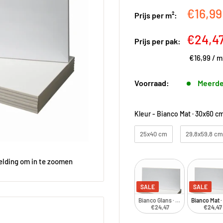
Kortin
€16,9
Prijs per m²:
Kortin
€24,4
Prijs per pak:
€16,99
/
m
Voorraad:
Meerde
Kleur
-
Bianco Mat · 30x60 cm
25x40 cm
29,8x59,8 cm
elding om in te zoomen
SALE
SALE
Bianco Glans · 30x60 cm · Glans
Bianco Mat ·
€24,47
€24,47