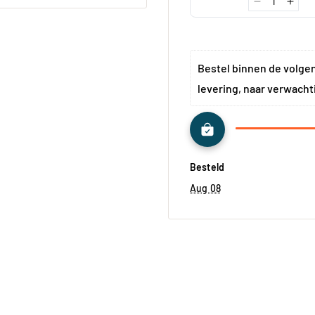
miek
Bestel binnen de volge
levering, naar verwacht
4
47
99
Besteld
Aug 08
e
e
ns