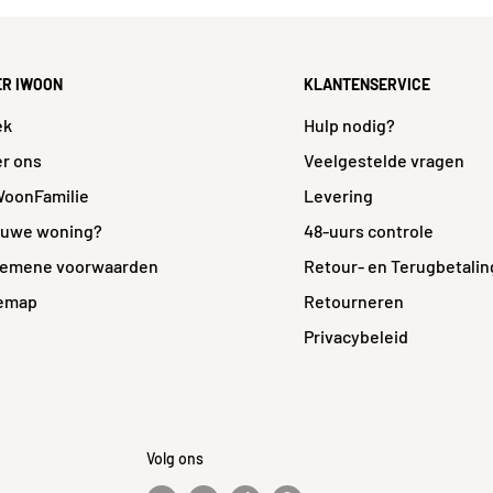
ER IWOON
KLANTENSERVICE
ek
Hulp nodig?
r ons
Veelgestelde vragen
WoonFamilie
Levering
euwe woning?
48-uurs controle
gemene voorwaarden
Retour- en Terugbetalin
temap
Retourneren
Privacybeleid
Volg ons