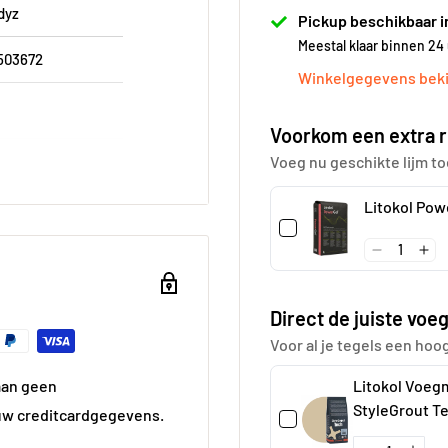
dyz
Pickup beschikbaar i
Meestal klaar binnen 24
503672
Winkelgegevens beki
Voorkom een extra r
Voeg nu geschikte lijm to
0 cm
Litokol Pow
0
0
t
Direct de juiste voeg
Voor al je tegels een hoo
t
Litokol Voeg
aan geen
hoek
StyleGrout T
uw creditcardgegevens.
á 3 kg
 kg