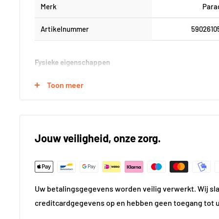
Merk
Para
Artikelnummer
5902610
Fysieke eigenschappen
Formaat (in cm)
30x6
Toon meer
Breedte in cm
6
Lengte in cm
3
Jouw veiligheid, onze zorg.
Kleur
Wi
Kleur gedetailleerd
Wi
Uw betalingsgegevens worden veilig verwerkt. Wij sl
Vorm
Recht
creditcardgegevens op en hebben geen toegang tot 
Gewicht
23.4