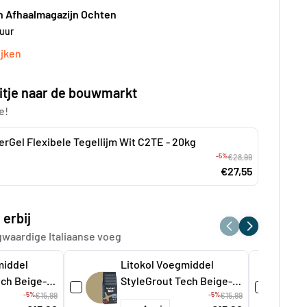
n Afhaalmagazijn Ochten
 uur
jken
itje naar de bouwmarkt
e!
erGel Flexibele Tegellijm Wit C2TE - 20kg
-5%
€28,99
€27,55
 erbij
gwaardige Italiaanse voeg
middel
Litokol Voegmiddel
ech Beige-1
StyleGrout Tech Beige-2
-5%
-5%
€15,99
á 3 kg
€15,99